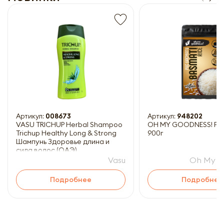
Артикул:
008673
Артикул:
948202
VASU TRICHUP Herbal Shampoo
OH MY GOODNESS! Рис
Trichup Healthy Long & Strong
900г
Шампунь Здоровье длина и
сила волос (ОАЭ)
Vasu
Oh My G
Подробнее
Подробнее