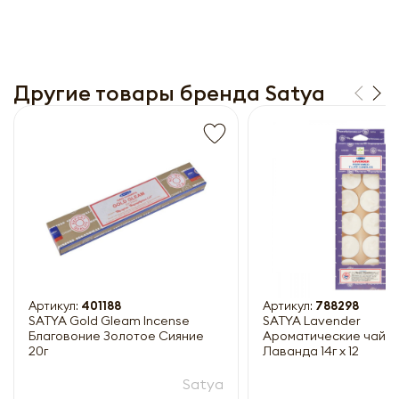
Другие товары бренда Satya
Получить прайс-лист
Обязательны к заполнению
Артикул:
401188
Артикул:
788298
SATYA Gold Gleam Incense
SATYA Lavender
Благовоние Золотое Сияние
Ароматические чайны
20г
Лаванда 14г x 12
Satya