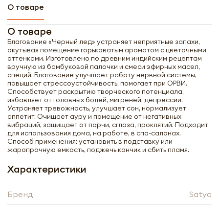
О товаре
О товаре
Благовоние «Черный лед» устраняет неприятные запахи,
окутывая помещение горьковатым ароматом с цветочными
оттенками. Изготовлено по древним индийским рецептам
вручную из бамбуковой палочки и смеси эфирных масел,
специй. Благовоние улучшает работу нервной системы,
повышает стрессоустойчивость, помогает при ОРВИ.
Способствует раскрытию творческого потенциала,
избавляет от головных болей, мигреней, депрессии.
Устраняет тревожность, улучшает сон, нормализует
аппетит. Очищает ауру и помещение от негативных
вибраций, защищает от порчи, сглаза, проклятий. Подходит
для использования дома, на работе, в спа-салонах.
Способ применения: установить в подставку или
жаропрочную емкость, поджечь кончик и сбить пламя.
Характеристики
Получить оптовый
Бренд
прайс-лист
Satya