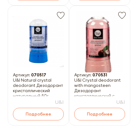
Артикул:
070517
Артикул:
070531
U&I Natural crystal
U&I Crystal deodorant
deodorant Дезодорант
with mangosteen
кристаллический
Дезодорант
натуральный 80г
кристаллический с
мангустином 80г
U&I
U&I
Подробнее
Подробнее