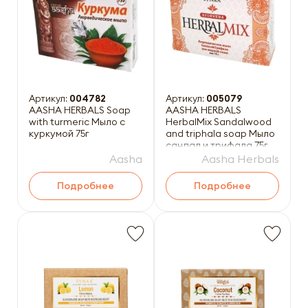
Артикул:
004782
Артикул:
005079
AASHA HERBALS Soap
AASHA HERBALS
with turmeric Мыло с
HerbalMix Sandalwood
куркумой 75г
and triphala soap Мыло
сандал и трифала 75г
Aasha
Aasha Herbals
Подробнее
Подробнее