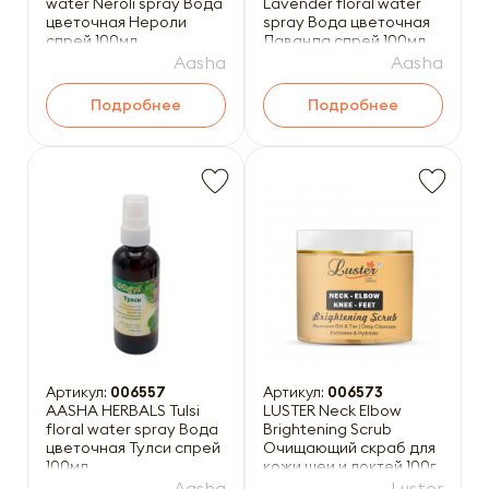
water Neroli spray Вода
Lavender floral water
цветочная Нероли
spray Вода цветочная
спрей 100мл
Лаванда спрей 100мл
Aasha
Aasha
Подробнее
Подробнее
Артикул:
006557
Артикул:
006573
AASHA HERBALS Tulsi
LUSTER Neck Elbow
floral water spray Вода
Brightening Scrub
цветочная Тулси спрей
Очищающий скраб для
100мл
кожи шеи и локтей 100г
Aasha
Luster