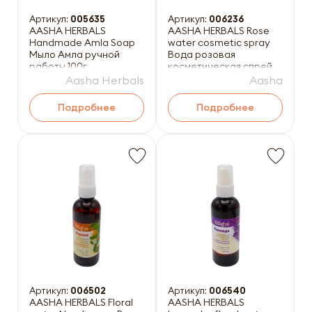
Артикул:
005635
Артикул:
006236
AASHA HERBALS
AASHA HERBALS Rose
Handmade Amla Soap
water cosmetic spray
Мыло Амла ручной
Вода розовая
работы 100г
косметическая спрей
200мл
Aasha Herbals
Aasha
Подробнее
Подробнее
Артикул:
006502
Артикул:
006540
AASHA HERBALS Floral
AASHA HERBALS