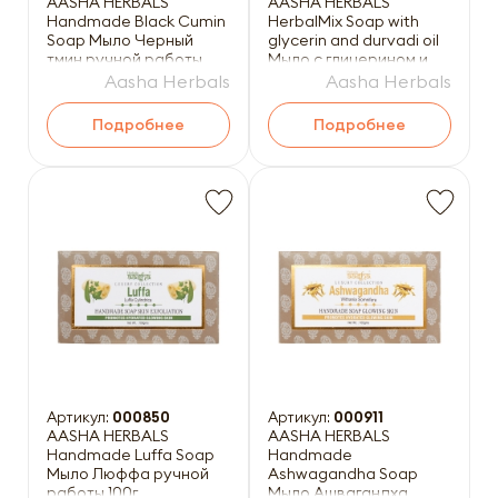
AASHA HERBALS
AASHA HERBALS
Handmade Black Cumin
HerbalMix Soap with
Soap Мыло Черный
glycerin and durvadi oil
тмин ручной работы
Мыло с глицерином и
100г
маслом дурвади 75г
Aasha Herbals
Aasha Herbals
Подробнее
Подробнее
Артикул:
000850
Артикул:
000911
AASHA HERBALS
AASHA HERBALS
Handmade Luffa Soap
Handmade
Мыло Люффа ручной
Ashwagandha Soap
работы 100г
Мыло Ашвагандха