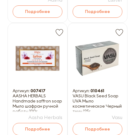
Подробнее
Подробнее
Артикул:
007417
Артикул:
010461
AASHA HERBALS
VASU Black Seed Soap
Handmade saffron soap
UVA Мыло
Мыло шафран ручной
косметическое Черный
работы 100г
тмин 125г
Aasha Herbals
Vasu
Подробнее
Подробнее