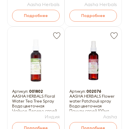
ручной работы 100г
Aasha Herbals
Aasha Herbals
Подробнее
Подробнее
Артикул:
001802
Артикул:
002076
AASHA HERBALS Floral
AASHA HERBALS Flower
Water Tea Tree Spray
water Patchouli spray
Вода цветочная
Вода цветочная
Чайное Дерево спрей
Пачули спрей 100мл
100мл
Индия
Aasha
Подробнее
Подробнее