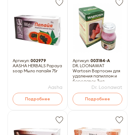
Артикул:
002979
Артикул:
003184-A
AASHA HERBALS Papaya
DR. LOONAWAT
soap Мыло папайя 75г
Wartosin Вартосин для
удаления папиллом и
бородавок 3мл
Aasha
Dr. Loonawat
Подробнее
Подробнее