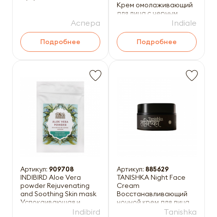
Крем омолаживающий
для лица с черным
тмином 50г
Аспера
Indiale
Подробнее
Подробнее
Артикул:
909708
Артикул:
885629
INDIBIRD Aloe Vera
TANISHKA Night Face
powder Rejuvenating
Cream
and Soothing Skin mask
Восстанавливающий
Успокаивающая и
ночной крем для лица
восстанавливающая
50мл
Indibird
Tanishka