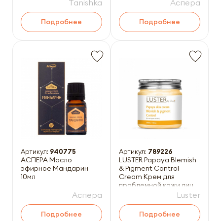
Tanishka
Аспера
Подробнее
Подробнее
Артикул:
940775
Артикул:
789226
АСПЕРА Масло
LUSTER Papaya Blemish
эфирное Мандарин
& Pigment Control
10мл
Cream Крем для
проблемной кожи лица
с экстрактом папайи
Аспера
Luster
200м
Подробнее
Подробнее