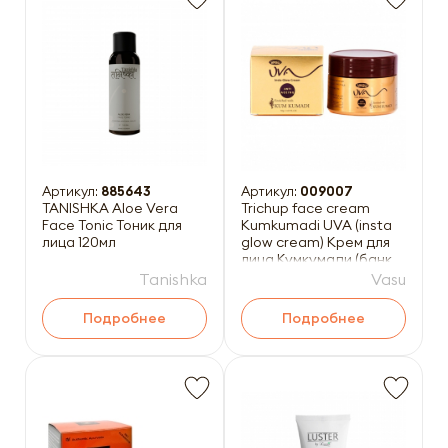
Артикул:
885643
Артикул:
009007
TANISHKA Aloe Vera
Trichup face cream
Face Tonic Тоник для
Kumkumadi UVA (insta
лица 120мл
glow cream) Крем для
лица Кумкумади (банка)
50г
Tanishka
Vasu
Подробнее
Подробнее