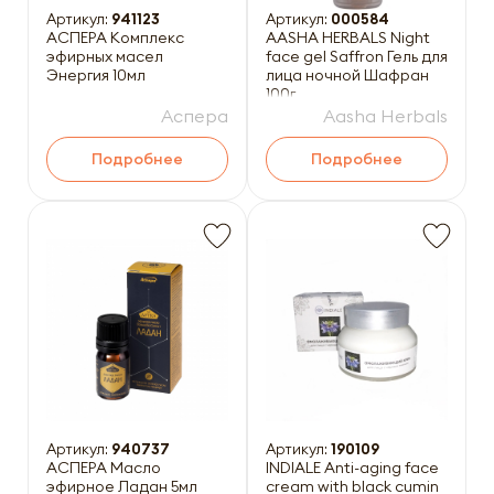
Артикул:
941123
Артикул:
000584
АСПЕРА Комплекс
AASHA HERBALS Night
эфирных масел
face gel Saffron Гель для
Энергия 10мл
лица ночной Шафран
100г
Аспера
Aasha Herbals
Подробнее
Подробнее
Артикул:
940737
Артикул:
190109
АСПЕРА Масло
INDIALE Anti-aging face
эфирное Ладан 5мл
cream with black cumin