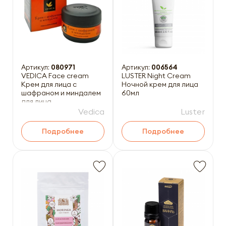
Артикул:
080971
Артикул:
006564
VEDICA Face cream
LUSTER Night Cream
Крем для лица с
Ночной крем для лица
шафраном и миндалем
60мл
для лица
омолаживающий 50г
Vedica
Luster
Подробнее
Подробнее