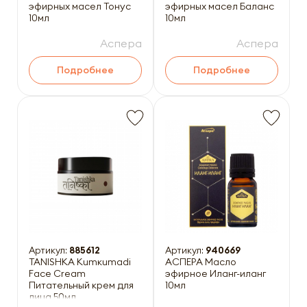
эфирных масел Тонус
эфирных масел Баланс
10мл
10мл
Аспера
Аспера
Подробнее
Подробнее
Артикул:
885612
Артикул:
940669
TANISHKA Kumкumadi
АСПЕРА Масло
Face Cream
эфирное Иланг-иланг
Питательный крем для
10мл
лица 50мл