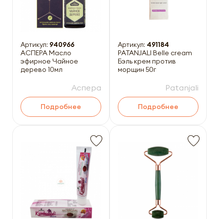
Артикул:
940966
Артикул:
491184
АСПЕРА Масло
PATANJALI Belle cream
эфирное Чайное
Бэль крем против
дерево 10мл
морщин 50г
Аспера
Patanjali
Подробнее
Подробнее