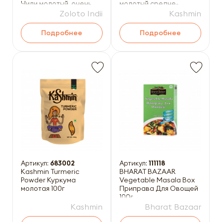
Чили молотый, очень
молотый средне-
острый 30г
острый 100г
Zoloto Indii
Kashmin
Подробнее
Подробнее
Артикул:
683002
Артикул:
111118
Kashmin Turmeric
BHARAT BAZAAR
Powder Куркума
Vegetable Masala Box
молотая 100г
Приправа Для Овощей
100г
Kashmin
Bharat Bazaar