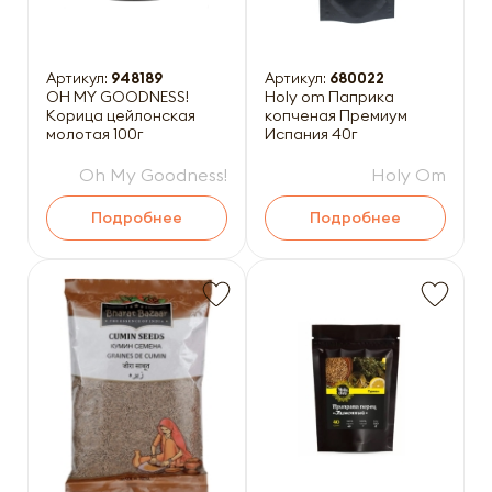
Артикул:
948189
Артикул:
680022
OH MY GOODNESS!
Holy om Паприка
Корица цейлонская
копченая Премиум
молотая 100г
Испания 40г
Oh My Goodness!
Holy Om
Подробнее
Подробнее