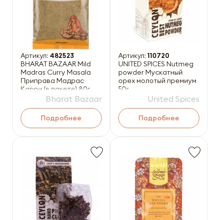
Артикул:
482523
Артикул:
110720
BHARAT BAZAAR Mild
UNITED SPICES Nutmeg
Madras Curry Masala
powder Мускатный
Приправа Мадрас
орех молотый премиум
Карри (в пакете) 80г
50г
Bharat Bazaar
United Spices
Подробнее
Подробнее