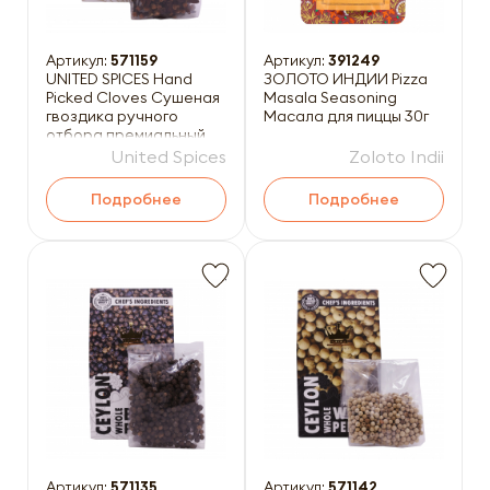
Артикул:
571159
Артикул:
391249
UNITED SPICES Hand
ЗОЛОТО ИНДИИ Pizza
Picked Cloves Сушеная
Masala Seasoning
гвоздика ручного
Масала для пиццы 30г
отбора премиальный
сорт 30г
United Spices
Zoloto Indii
Подробнее
Подробнее
Артикул:
571135
Артикул:
571142