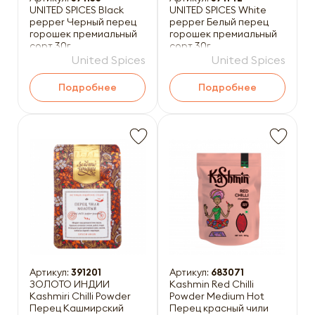
UNITED SPICES Black
UNITED SPICES White
pepper Черный перец
pepper Белый перец
горошек премиальный
горошек премиальный
сорт 30г
сорт 30г
United Spices
United Spices
Подробнее
Подробнее
Артикул:
391201
Артикул:
683071
ЗОЛОТО ИНДИИ
Kashmin Red Chilli
Kashmiri Chilli Powder
Powder Medium Hot
Перец Кашмирский
Перец красный чили