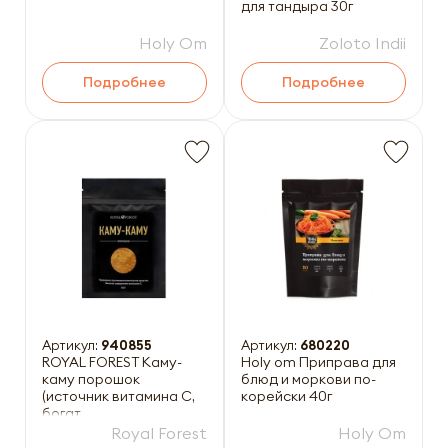
для тандыра 30г
Holy Om
Zoloto Indii
Подробнее
Подробнее
Артикул:
940855
Артикул:
680220
ROYAL FOREST Каму-
Holy om Приправа для
каму порошок
блюд и моркови по-
(источник витамина С,
корейски 40г
богат
антиоксидантными
Royal Forest
Holy Om
свойствами) 100г