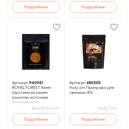
Подробнее
Подробнее
Артикул:
940961
Артикул:
680305
ROYAL FOREST Хемп
Holy om Приправа для
(протеин из семян
свинины 40г
конопли, источник
натурального
растительного белка)
Royal Forest
Holy Om
100г
Подробнее
Подробнее