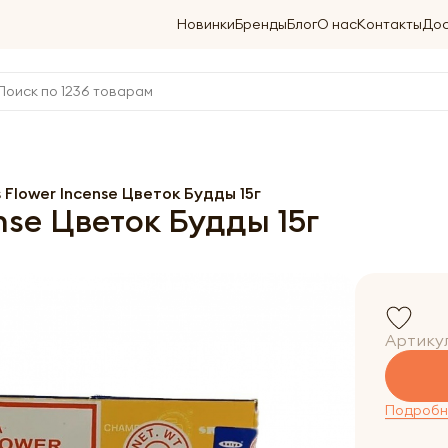
Новинки
Бренды
Блог
О нас
Контакты
Дос
 Flower Incense Цветок Будды 15г
nse Цветок Будды 15г
Артику
Подробне