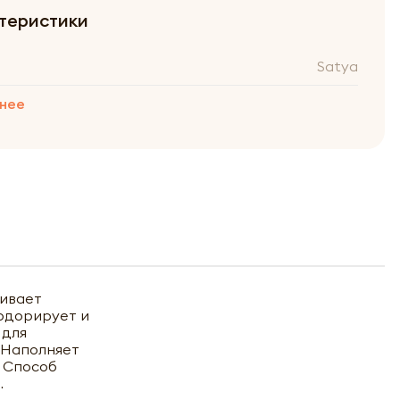
теристики
Satya
нее
аивает
зодорирует и
 для
. Наполняет
 Способ
.