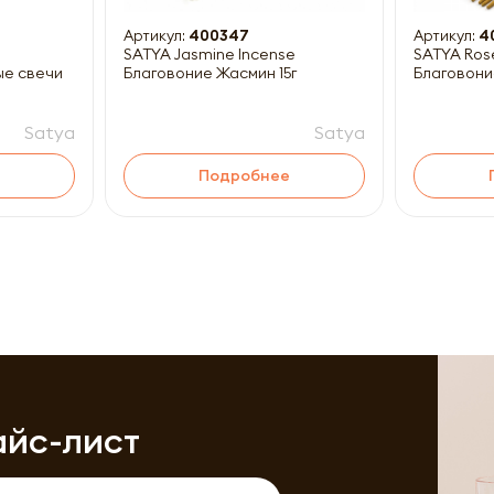
Артикул:
400347
Артикул:
4
SATYA Jasmine Incense
SATYA Ros
ые свечи
Благовоние Жасмин 15г
Благовони
Satya
Satya
Подробнее
айс-лист