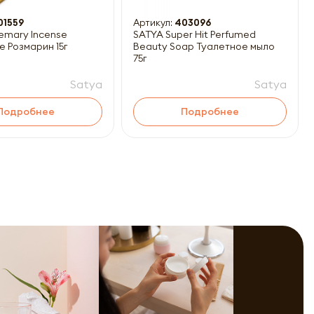
01559
Артикул:
403096
emary Incense
SATYA Super Hit Perfumed
е Розмарин 15г
Beauty Soap Туалетное мыло
75г
Satya
Satya
Подробнее
Подробнее