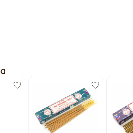
ya
чить оптовый прайс-лист
Получить прайс-лист
ны к заполнению