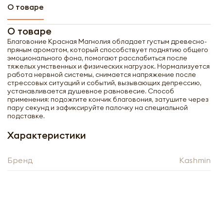
О товаре
О товаре
Благовоние Красная Магнолия обладает густым древесно-
пряным ароматом, который способствует поднятию общего
эмоционального фона, помогают расслабиться после
тяжелых умственных и физических нагрузок. Нормализуется
работа нервной системы, снимается напряжение после
стрессовых ситуаций и событий, вызывающих депрессию,
устанавливается душевное равновесие. Способ
применения: подожгите кончик благовония, затушите через
пару секунд и зафиксируйте палочку на специальной
подставке.
Характеристики
Бренд
Kashmin
Получить оптовый
прайс-лист