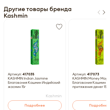
Другие товары бренда
Kashmin
Получить прайс-лист
Обязательны к заполнению
Артикул:
417035
Артикул:
417073
KASHMIN Indian Jasmine
KASHMIN Money Magn
Благовония Кашмин Индийский
Благовония Кашмин Д
жасмин 15г
притяжения денег 15г
Kashmin
Подробнее
Подробнее