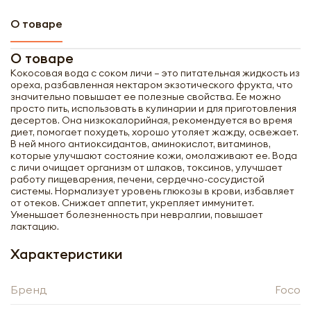
О товаре
О товаре
Кокосовая вода с соком личи – это питательная жидкость из
ореха, разбавленная нектаром экзотического фрукта, что
значительно повышает ее полезные свойства. Ее можно
просто пить, использовать в кулинарии и для приготовления
десертов. Она низкокалорийная, рекомендуется во время
диет, помогает похудеть, хорошо утоляет жажду, освежает.
В ней много антиоксидантов, аминокислот, витаминов,
которые улучшают состояние кожи, омолаживают ее. Вода
с личи очищает организм от шлаков, токсинов, улучшает
работу пищеварения, печени, сердечно-сосудистой
системы. Нормализует уровень глюкозы в крови, избавляет
от отеков. Снижает аппетит, укрепляет иммунитет.
Уменьшает болезненность при невралгии, повышает
лактацию.
Характеристики
Получить оптовый
Бренд
Foco
прайс-лист