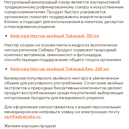
Натуральный виноградный сахар является альтернативой
традиционному рафинированному сахару и искусственным
сахарозаменителям. Продукт быстро усваивается
организмом, помогает поддерживать энергетический
баланс и подходит для использования в напитках, десертах
и повседневном рационе.
Ambrosia Нектар хвойный Таёжный, 130 мл
Нектар создан на основе пихты и кедра из экологически
чистых регионов Сибири. Продукт содержит природный
комплекс витаминов, аминокислот и фитонцидов,
способствующих поддержанию общего тонуса организма.
Ambrosia Нектар хвойный Таёжный Био, 260 мл
Биоверсия популярного хвойного нектара в увеличенном
объёме для регулярного употребления. Сочетание хвойных
экстрактов и природных биоактивных компонентов делает
продукт востребованным среди покупателей, выбирающих
натуральные продукты для ежедневного рациона.
Для оформления заказа свяжитесь с вашим персональным
менеджером или направьте заявку на электронную почту
opt@ashaindia.ru
.
Желаем хороших продаж!