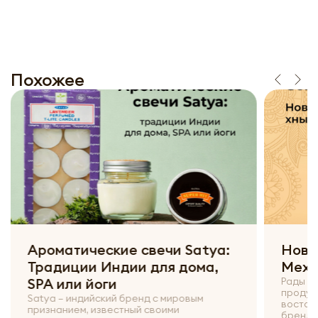
Похожее
Ароматические свечи Satya:
Новы
Традиции Индии для дома,
Мехе
SPA или йоги
Рады с
продук
Satya – индийский бренд с мировым
восточн
признанием, известный своими
брендов