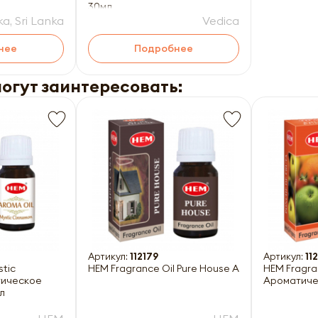
30мл
a, Sri Lanka
Vedica
нее
Подробнее
могут заинтересовать:
Артикул:
112179
Артикул:
11
HEM Fragrance Oil Pure House Ароматическое
HEM Fragrance Oil Fruit Punch
тическое
Ароматиче
л