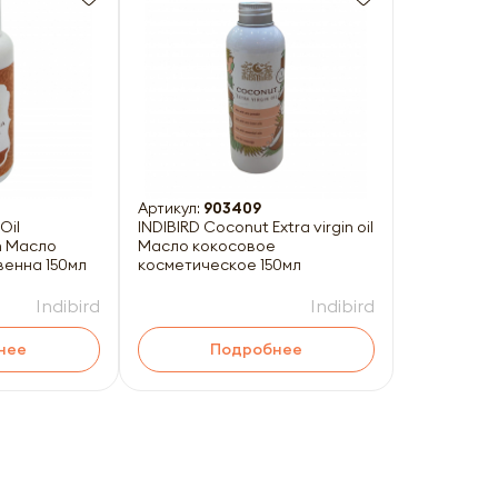
Артикул:
903409
Oil
INDIBIRD Coconut Extra virgin oil
m Масло
Масло кокосовое
енна 150мл
косметическое 150мл
Indibird
Indibird
нее
Подробнее