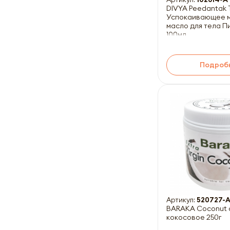
DIVYA Peedantak T
Успокаивающее 
масло для тела П
100мл
Подроб
Артикул:
520727-
BARAKA Coconut o
кокосовое 250г