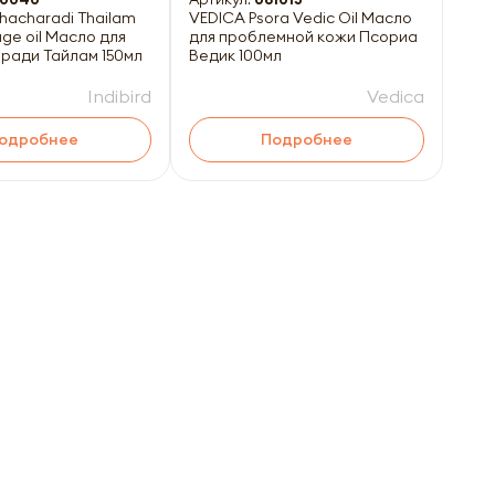
ahacharadi Thailam
VEDICA Psora Vedic Oil Масло
ge oil Масло для
для проблемной кожи Псориа
ради Тайлам 150мл
Ведик 100мл
Indibird
Vedica
одробнее
Подробнее