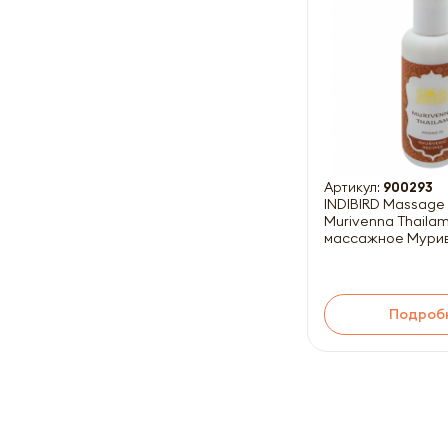
Артикул:
900293
INDIBIRD Massage 
Murivenna Thaila
массажное Мурив
Подроб