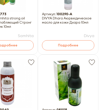
1773
Артикул:
100290-A
hita strong oil
DIVYA Dhara Аюрведическое
бляющий Стронг
масло для кожи Дхара 10мл
к 10мл
Samhita
Divya
одробнее
Подробнее
0040
Артикул:
081015