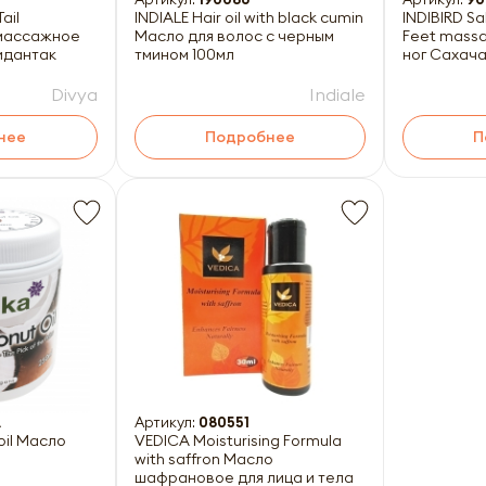
ail
INDIALE Hair oil with black cumin
INDIBIRD S
массажное
Масло для волос с черным
Feet massa
идантак
тмином 100мл
ног Сахача
Divya
Indiale
нее
Подробнее
П
A
Артикул:
080551
il Масло
VEDICA Moisturising Formula
with saffron Масло
шафрановое для лица и тела