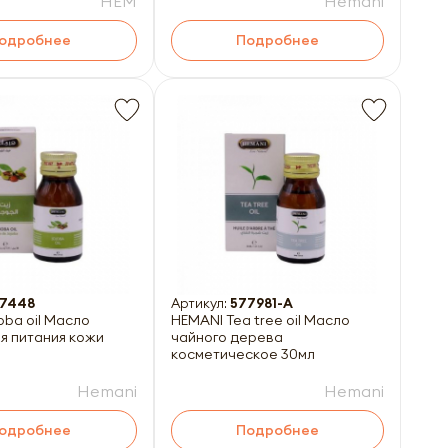
HEM
Hemani
одробнее
Подробнее
7448
Артикул:
577981-A
oba oil Масло
HEMANI Tea tree oil Масло
я питания кожи
чайного дерева
косметическое 30мл
Hemani
Hemani
одробнее
Подробнее