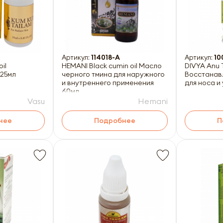
Артикул:
114018-A
Артикул:
10
il
HEMANI Black cumin oil Масло
DIVYA Anu Taila
 25мл
черного тмина для наружного
Восстанав
и внутреннего применения
для носа и
60мл
Vasu
Hemani
нее
Подробнее
П