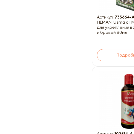
Артикул:
735664-
HEMANI Usma oil 
для укрепления в
и бровей 60мл
Подроб
Артикул:
102614-A