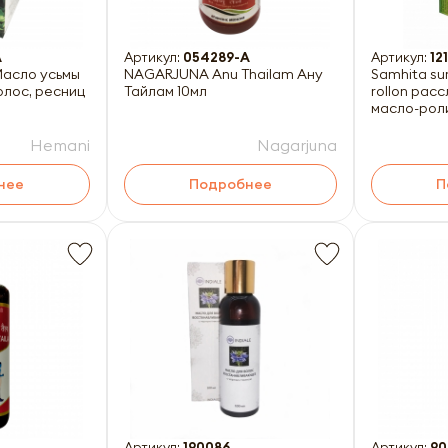
A
Артикул:
054289-A
Артикул:
12
Масло усьмы
NAGARJUNA Anu Thailam Ану
Samhita sum
олос, ресниц
Тайлам 10мл
rollon рассла
масло-роли
Hemani
Nagarjuna
нее
Подробнее
П
Артикул:
190086
Артикул:
90