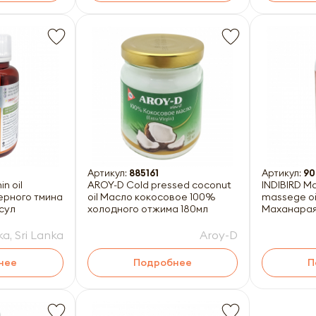
Артикул:
885161
Артикул:
90
n oil
AROY-D Cold pressed coconut
INDIBIRD 
ерного тмина
oil Масло кокосовое 100%
massege oi
псул
холодного отжима 180мл
Маханарая
a, Sri Lanka
Aroy-D
нее
Подробнее
П