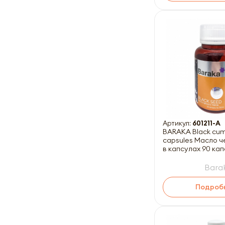
Артикул:
601211-A
BARAKA Black cumi
capsules Масло ч
в капсулах 90 ка
Barak
Подроб