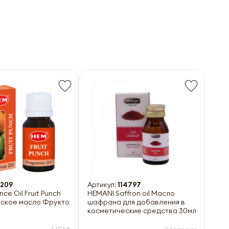
2209
Артикул:
114797
 масло Очищение Дома 10мл
HEMANI Saffron oil Масло
ское масло Фруктовый Удар 10мл
шафрана для добавления в
косметические средства 30мл