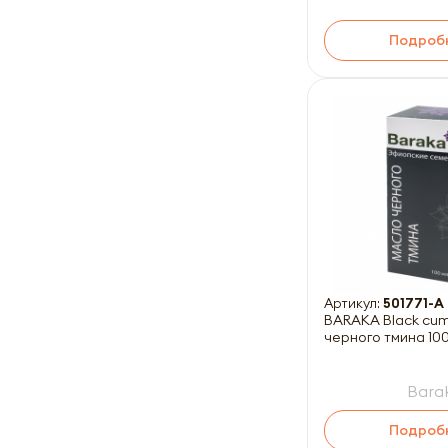
Подроб
Артикул:
501771-A
BARAKA Black cum
черного тмина 10
Barak
Подроб