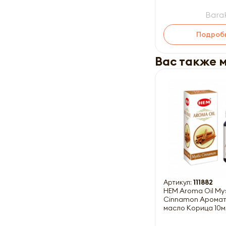
Barak
Подроб
Вас также 
Артикул:
111882
HEM Aroma Oil Mystic
Cinnamon Арома
масло Корица 10м