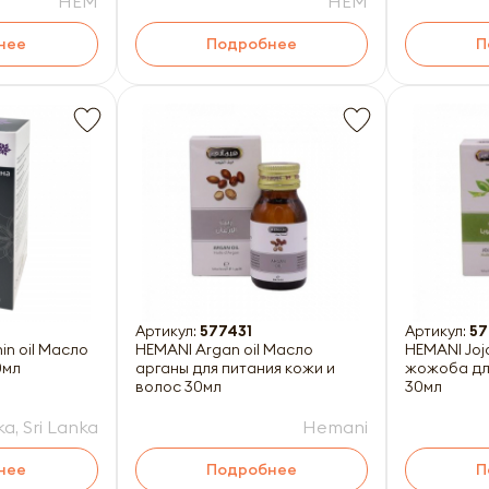
HEM
HEM
нее
Подробнее
П
Артикул:
577431
Артикул:
57
in oil Масло
HEMANI Argan oil Масло
HEMANI Joj
0мл
арганы для питания кожи и
жожоба дл
волос 30мл
30мл
a, Sri Lanka
Hemani
нее
Подробнее
П