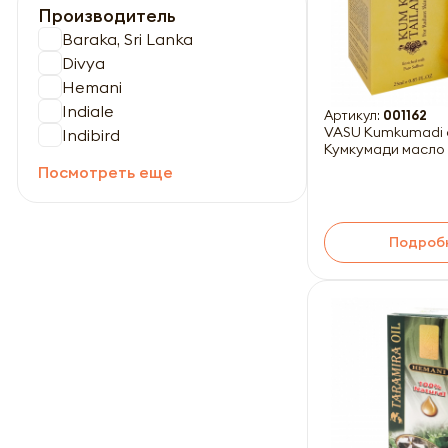
Производитель
Baraka, Sri Lanka
Divya
Hemani
Indiale
Артикул:
001162
VASU Kumkumadi o
Indibird
Кумкумади масло
Посмотреть еще
Подроб