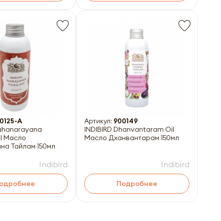
0125-A
Артикул:
900149
Mahanarayana
INDIBIRD Dhanvantaram Oil
l Масло
Масло Дханвантарам 150мл
на Тайлам 150мл
Indibird
Indibird
одробнее
Подробнее