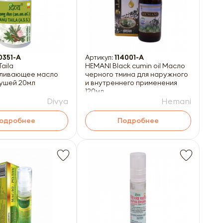
0351-A
Артикул:
114001-A
HEMANI Black cumin oil Масло
ливающее масло
черного тмина для наружного
 ушей 20мл
и внутреннего применения
120мл
Divya
Hemani
одробнее
Подробнее