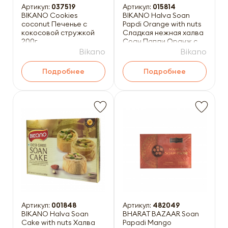
Артикул:
037519
Артикул:
015814
BIKANO Cookies
BIKANO Halva Soan
coconut Печенье с
Papdi Orange with nuts
кокосовой стружкой
Сладкая нежная халва
200г
Соан Папди Оранж с
орехами 250 г
Bikano
Bikano
Подробнее
Подробнее
Артикул:
001848
Артикул:
482049
BIKANO Halva Soan
BHARAT BAZAAR Soan
Cake with nuts Халва
Papadi Mango