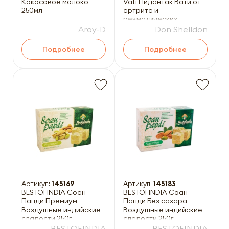
Кокосовое молоко
Vati Пидантак Вати от
250мл
артрита и
ревматических
расстройств 80таб
Aroy-D
Don Shelldon
Подробнее
Подробнее
Артикул:
145169
Артикул:
145183
BESTOFINDIA Соан
BESTOFINDIA Соан
Папди Премиум
Папди Без сахара
Воздушные индийские
Воздушные индийские
сладости 250г
сладости 250г
BESTOFINDIA
BESTOFINDIA