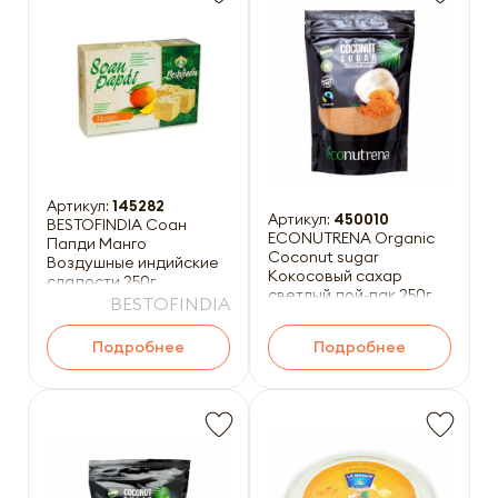
Артикул:
145282
Артикул:
450010
BESTOFINDIA Соан
ECONUTRENA Organiс
Папди Манго
Coconut sugar
Воздушные индийские
Кокосовый сахар
сладости 250г
светлый дой-пак 250г
BESTOFINDIA
Подробнее
Подробнее