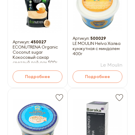
Артикул:
500029
Артикул:
450027
LE MOULIN Helva Халва
ECONUTRENA Organiс
кунжутная с миндалем
Coconut sugar
400г
Кокосовый сахар
светлый дой-пак 500г
Le Moulin
Подробнее
Подробнее