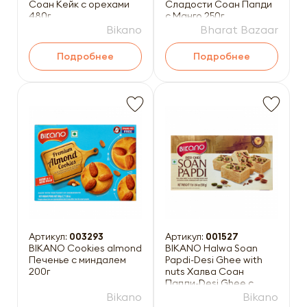
Соан Кейк с орехами
Сладости Соан Папди
480г
с Манго 250г
Bikano
Bharat Bazaar
Подробнее
Подробнее
Артикул:
003293
Артикул:
001527
BIKANO Cookies almond
BIKANO Halwa Soan
Печенье с миндалем
Papdi-Desi Ghee with
200г
nuts Халва Соан
Папди-Desi Ghee с
орехами 500г
Bikano
Bikano