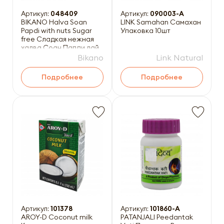
Артикул:
048409
Артикул:
090003-A
BIKANO Halva Soan
LINK Samahan Самахан
Papdi with nuts Sugar
Упаковка 10шт
free Сладкая нежная
халва Соан Папди лайт
с орехами 250г
Bikano
Link Natural
Подробнее
Подробнее
Артикул:
101378
Артикул:
101860-A
AROY-D Coconut milk
PATANJALI Peedantak