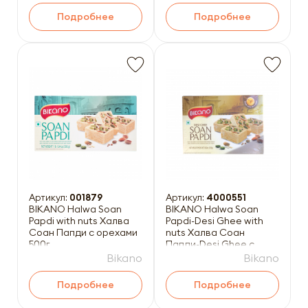
Подробнее
Подробнее
Артикул:
001879
Артикул:
4000551
BIKANO Halwa Soan
BIKANO Halwa Soan
Papdi with nuts Халва
Papdi-Desi Ghee with
Соан Папди с орехами
nuts Халва Соан
500г
Папди-Desi Ghee с
орехами 250г
Bikano
Bikano
Подробнее
Подробнее