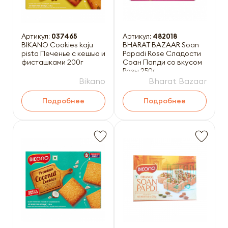
Артикул:
037465
Артикул:
482018
BIKANO Cookies kaju
BHARAT BAZAAR Soan
pista Печенье с кешью и
Papadi Rose Сладости
фисташками 200г
Соан Папди со вкусом
Розы 250г
Bikano
Bharat Bazaar
Подробнее
Подробнее