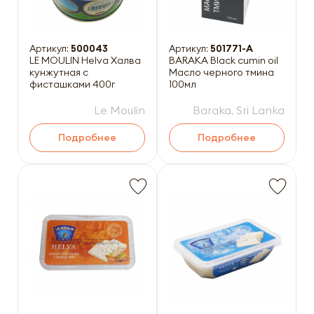
Артикул:
500043
Артикул:
501771-A
LE MOULIN Helva Халва
BARAKA Black cumin oil
кунжутная с
Масло черного тмина
фисташками 400г
100мл
Le Moulin
Baraka, Sri Lanka
Подробнее
Подробнее