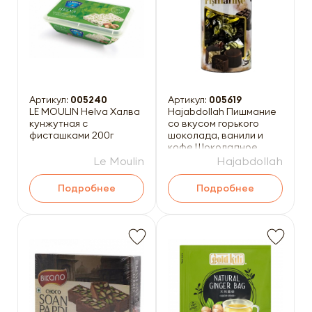
Артикул:
005240
Артикул:
005619
LE MOULIN Helva Халва
Hajabdollah Пишмание
кунжутная с
со вкусом горького
фисташками 200г
шоколада, ванили и
кофе Шоколадное
ассорти 200г
Le Moulin
Hajabdollah
Подробнее
Подробнее