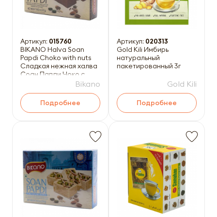
Артикул:
015760
Артикул:
020313
BIKANO Halva Soan
Gold Kili Имбирь
Papdi Choko with nuts
натуральный
Сладкая нежная халва
пакетированный 3г
Соан Папди Чоко с
орехами 250г
Bikano
Gold Kili
Подробнее
Подробнее