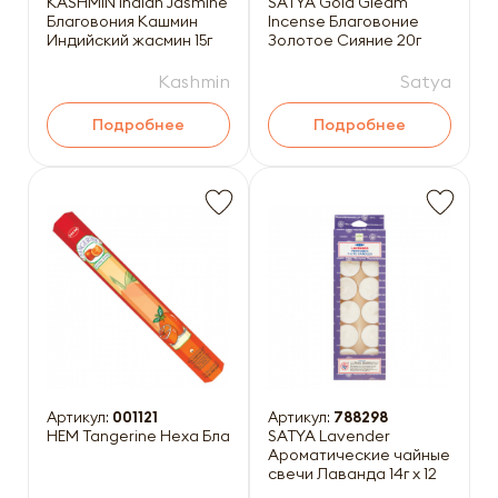
KASHMIN Indian Jasmine
SATYA Gold Gleam
Благовония Кашмин
Incense Благовоние
Индийский жасмин 15г
Золотое Сияние 20г
Kashmin
Satya
Подробнее
Подробнее
Артикул:
001121
Артикул:
788298
HEM Tangerine Hexa Благовоние Мандарин 20шт
SATYA Lavender
Ароматические чайные
свечи Лаванда 14г x 12