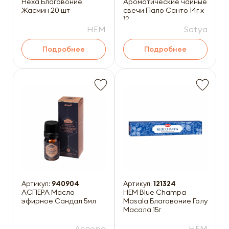
Hexa Благовоние
Ароматические чайные
Жасмин 20 шт
свечи Пало Санто 14г x
12
HEM
Satya
Подробнее
Подробнее
Артикул:
940904
Артикул:
121324
АСПЕРА Масло
HEM Blue Champa
эфирное Сандал 5мл
Masala Благовоние Голубая 
Масала 15г
Аспера
HEM