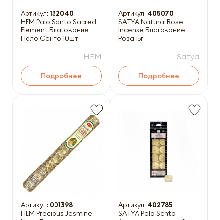
Артикул:
132040
Артикул:
405070
HEM Palo Santo Sacred
SATYA Natural Rose
Element Благовоние
Incense Благовоние
Пало Санто 10шт
Роза 15г
HEM
Satya
Подробнее
Подробнее
Артикул:
001398
Артикул:
402785
HEM Precious Jasmine
SATYA Palo Santo