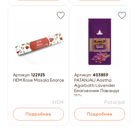
Артикул:
122925
Артикул:
403859
HEM Rose Masala Благовоние Роза Масала 15г
PATANJALI Aastha
Agarbatti Lavender
Благовоние Лаванда
150г
HEM
Patanjali
Подробнее
Подробнее