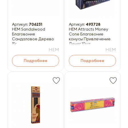
Артикул:
706231
Артикул:
493728
HEM Sandalwood
HEM Attracts Money
Благовоние
Cone Благовоние
Сандаловое Дерево
конусы Привлечение
15г
Денег 10шт
HEM
HEM
Подробнее
Подробнее