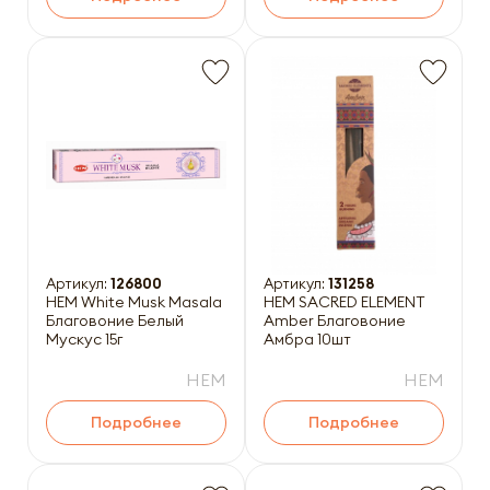
Артикул:
126800
Артикул:
131258
HEM White Musk Masala
HEM SACRED ELEMENT
Благовоние Белый
Amber Благовоние
Мускус 15г
Амбра 10шт
HEM
HEM
Подробнее
Подробнее