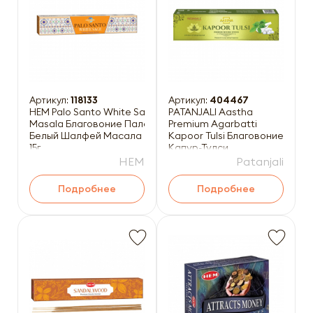
Артикул:
118133
Артикул:
404467
HEM Palo Santo White Sage
PATANJALI Aastha
Masala Благовоние Пало Санто-
Premium Agarbatti
Белый Шалфей Масала
Kapoor Tulsi Благовоние
15г
Капур-Тулси
(масальные) 20шт
HEM
Patanjali
Подробнее
Подробнее