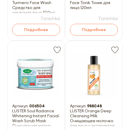
Turmeric Face Wash
Face Tonik Тоник для
Средство для
лица 120мл
умывания лица 300мл
Tanishka
Tanishka
Подробнее
Подробнее
Артикул:
006504
Артикул:
988048
LUSTER Soul Radiance
LUSTER Orange Deep
Whitening Instant Facial-
Cleansing Milk
Wash Scrub Mask
Очищающее молочко
Очищающая маска-
для лица с экстрактом