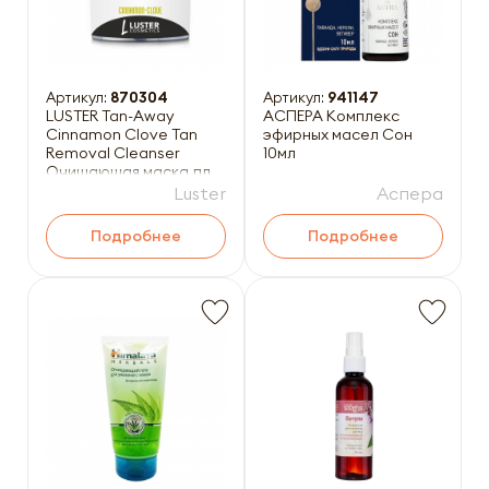
Артикул:
870304
Артикул:
941147
LUSTER Tan-Away
АСПЕРА Комплекс
Cinnamon Clove Tan
эфирных масел Сон
Removal Cleanser
10мл
Очищающая маска для
лица против загара с
Luster
Аспера
маслами
Подробнее
Подробнее