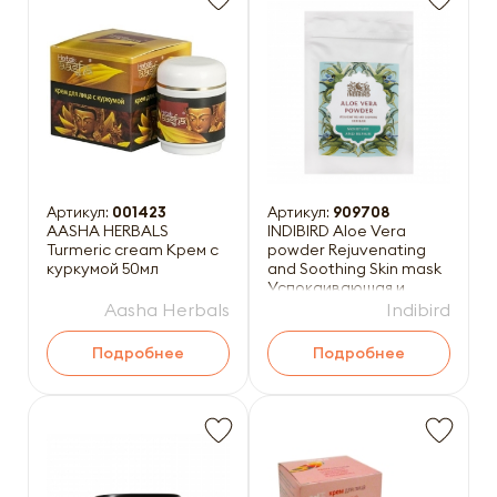
Артикул:
001423
Артикул:
909708
AASHA HERBALS
INDIBIRD Aloe Vera
Turmeric cream Крем с
powder Rejuvenating
куркумой 50мл
and Soothing Skin mask
Успокаивающая и
восстанавливающая
Aasha Herbals
Indibird
маск
Подробнее
Подробнее