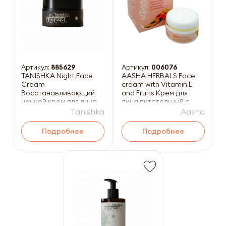
Артикул:
885629
Артикул:
006076
TANISHKA Night Face
AASHA HERBALS Face
Cream
cream with Vitamin E
Восстанавливающий
and Fruits Крем для
ночной крем для лица
лица питательный с
50мл
Витамином Е и Фруктам
Tanishka
Aasha
Подробнее
Подробнее