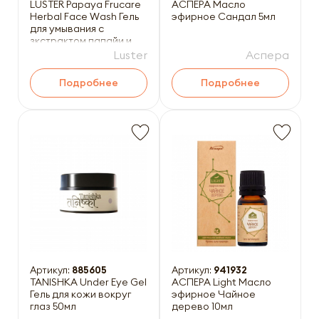
LUSTER Papaya Frucare
АСПЕРА Масло
Herbal Face Wash Гель
эфирное Сандал 5мл
для умывания с
зкстрактом папайи и
витамином C 110мл
Luster
Аспера
Подробнее
Подробнее
Артикул:
885605
Артикул:
941932
TANISHKA Under Eye Gel
АСПЕРА Light Масло
Гель для кожи вокруг
эфирное Чайное
глаз 50мл
дерево 10мл