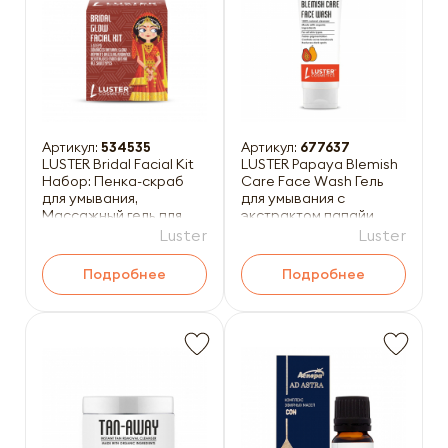
Артикул:
534535
Артикул:
677637
LUSTER Bridal Facial Kit
LUSTER Papaya Blemish
Набор: Пенка-скраб
Care Face Wash Гель
для умывания,
для умывания с
Массажный гель для
экстрактом папайи
лица, Массажный крем
100мл
Luster
Luster
дл
Подробнее
Подробнее