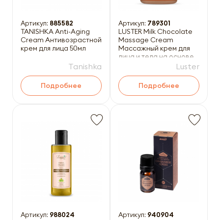
Артикул:
885582
Артикул:
789301
TANISHKA Anti-Aging
LUSTER Milk Chocolate
Cream Антивозрастной
Massage Cream
крем для лица 50мл
Массажный крем для
лица и тела на основе
шоколадной эссенции
Tanishka
Luster
200
Подробнее
Подробнее
Артикул:
988024
Артикул:
940904