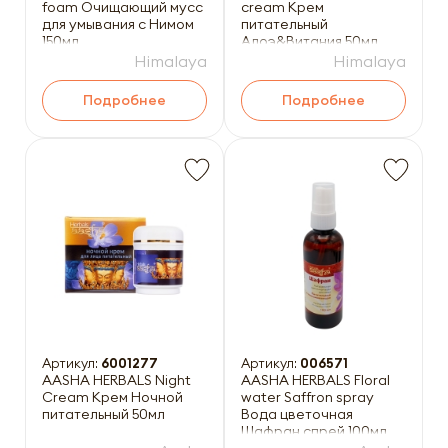
foam Очищающий мусс
cream Крем
для умывания с Нимом
питательный
150мл
Алоэ&Витания 50мл
Himalaya
Himalaya
Подробнее
Подробнее
Артикул:
6001277
Артикул:
006571
AASHA HERBALS Night
AASHA HERBALS Floral
Cream Крем Ночной
water Saffron spray
питательный 50мл
Вода цветочная
Шафран спрей 100мл