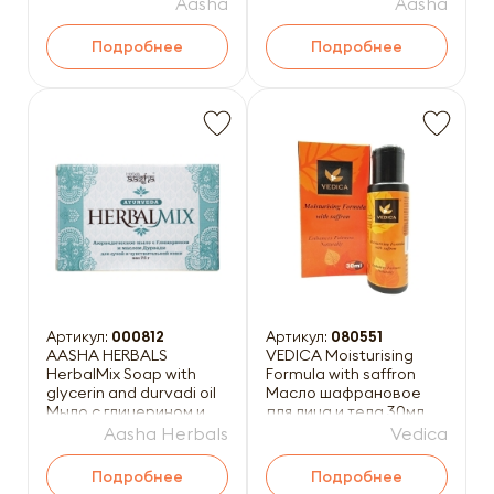
Aasha
Aasha
Подробнее
Подробнее
Артикул:
000812
Артикул:
080551
AASHA HERBALS
VEDICA Moisturising
HerbalMix Soap with
Formula with saffron
glycerin and durvadi oil
Масло шафрановое
Мыло с глицерином и
для лица и тела 30мл
маслом дурвади 75г
Aasha Herbals
Vedica
Подробнее
Подробнее