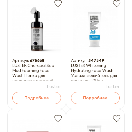
Артикул:
675668
Артикул:
347549
LUSTER Charcoal Sea
LUSTER Whitening
Mud Foaming Face
Hydrating Face Wash
Wash Пенка для
Увлажняющий гель для
умывания с морской
умывания 100мл
грязью и углём 100мл
Luster
Luster
Подробнее
Подробнее