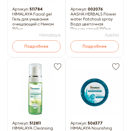
Артикул:
511784
Артикул:
002076
HIMALAYA Facial gel
AASHA HERBALS Flower
Гель для умывания
water Patchouli spray
очищающий с Нимом
Вода цветочная
150мл
Пачули спрей 100мл
Himalaya
Aasha
Подробнее
Подробнее
Артикул:
512811
Артикул:
506377
HIMALAYA Cleansing
HIMALAYA Nourishing