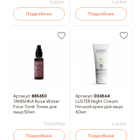
скраб 400мл
апельсина и витамином
Luster
Luster
Е 21
Подробнее
Подробнее
Артикул:
885650
Артикул:
006564
TANISHKA Rose Water
LUSTER Night Cream
Face Tonik Тоник для
Ночной крем для лица
лица 50мл
60мл
Tanishka
Luster
Подробнее
Подробнее