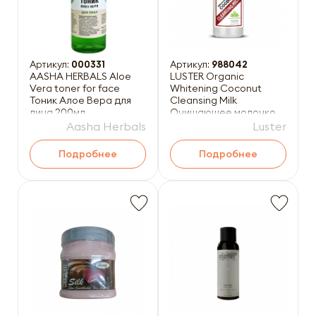
Артикул:
000331
Артикул:
988042
AASHA HERBALS Aloe
LUSTER Organic
Vera toner for face
Whitening Coconut
Тоник Алое Вера для
Cleansing Milk
лица 200мл
Очищающее молочко
для лица с кокосовой
Aasha Herbals
Luster
водой 210мл
Подробнее
Подробнее