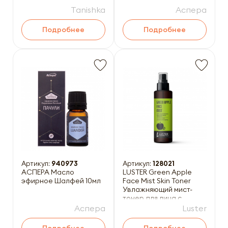
Tanishka
Аспера
Подробнее
Подробнее
Артикул:
940973
Артикул:
128021
АСПЕРА Масло
LUSTER Green Apple
эфирное Шалфей 10мл
Face Mist Skin Toner
Увлажняющий мист-
тонер для лица с
экстрактом зелёного
Аспера
Luster
яблока