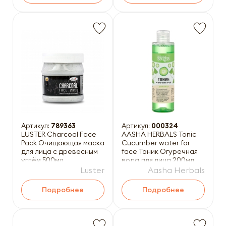
Артикул:
789363
Артикул:
000324
LUSTER Charcoal Face
AASHA HERBALS Tonic
Pack Очищающая маска
Cucumber water for
для лица с древесным
face Тоник Огуречная
углём 500мл
вода для лица 200мл
Luster
Aasha Herbals
Подробнее
Подробнее