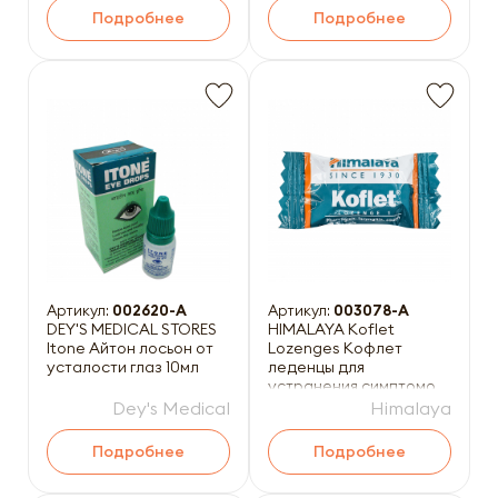
Подробнее
Подробнее
Артикул:
002620-A
Артикул:
003078-A
DEY'S MEDICAL STORES
HIMALAYA Koflet
Itone Айтон лосьон от
Lozenges Кофлет
усталости глаз 10мл
леденцы для
устранения симптомов
кашля и боли в горле
Dey's Medical
Himalaya
1шт
Подробнее
Подробнее