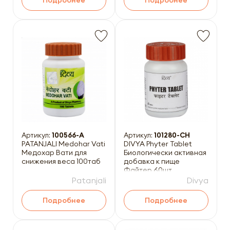
Подробнее
Подробнее
Артикул:
100566-A
Артикул:
101280-CH
PATANJALI Medohar Vati
DIVYA Phyter Tablet
Медохар Вати для
Биологически активная
снижения веса 100таб
добавка к пище
Файтер 60шт
Patanjali
Divya
Подробнее
Подробнее