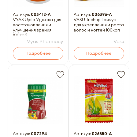
Артикул:
003412-A
Артикул:
006396-A
VYAS Ujala Уджала для
VASU Trichup Тричуп
восстановления и
для укрепления и роста
улучшения зрения
волос и ногтей 100кап
100таб
Vyas Pharmacy
Vasu
Подробнее
Подробнее
Артикул:
007294
Артикул:
026850-A