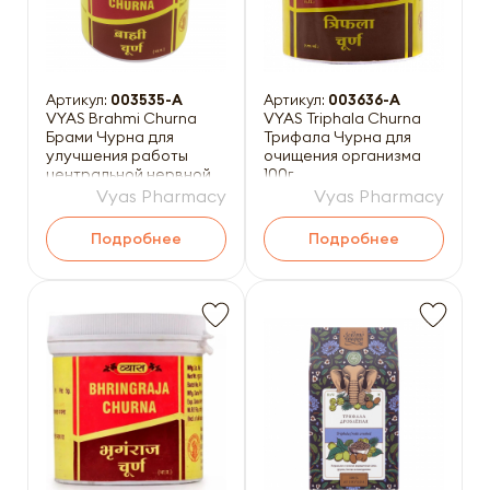
Артикул:
003535-A
Артикул:
003636-A
VYAS Brahmi Churna
VYAS Triphala Churna
Брами Чурна для
Трифала Чурна для
улучшения работы
очищения организма
центральной нервной
100г
системы 100г
Vyas Pharmacy
Vyas Pharmacy
Подробнее
Подробнее