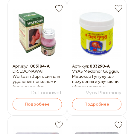
Артикул:
003184-A
Артикул:
003290-A
DR. LOONAWAT
VYAS Medohar Guggulu
Wartosin Вартосин для
Медохар Гуггулу для
удаления папиллом и
похудения и улучшения
бородавок 3мл
обмена веществ
100таб
Dr. Loonawat
Vyas Pharmacy
Подробнее
Подробнее