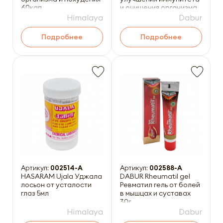
60кап
и очищения организма
40таб
Himalaya
Dabur
Подробнее
Подробнее
Артикул:
002514-A
Артикул:
002588-A
HASARAM Ujala Уджала
DABUR Rheumatil gel
лосьон от усталости
Ревматил гель от болей
глаз 5мл
в мышцах и суставах
30г
Himalaya
Dabur