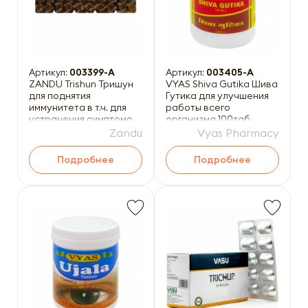
Артикул:
003399-A
Артикул:
003405-A
ZANDU Trishun Тришун
VYAS Shiva Gutika Шива
для поднятия
Гутика для улучшения
иммунитета в т.ч. для
работы всего
устранения симптомов
организма 100таб
простудного
Zandu
Vyas Pharmacy
заболевания
Подробнее
Подробнее