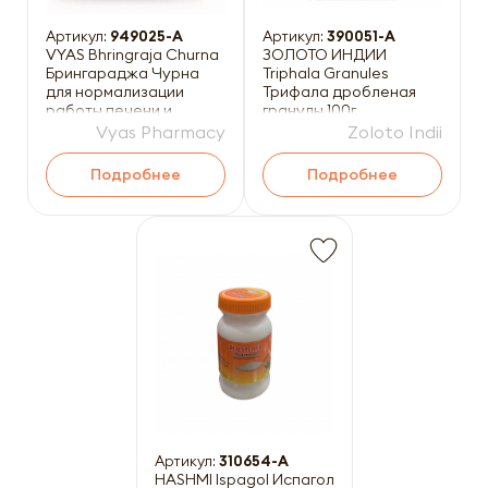
Артикул:
949025-A
Артикул:
390051-A
VYAS Bhringraja Churna
ЗОЛОТО ИНДИИ
Брингараджа Чурна
Triphala Granules
для нормализации
Трифала дробленая
работы печени и
гранулы 100г
стимуляции роста
Vyas Pharmacy
Zoloto Indii
волос 100
Подробнее
Подробнее
Артикул:
310654-A
HASHMI Ispagol Испагол