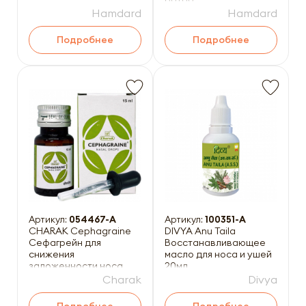
Hamdard
Hamdard
Подробнее
Подробнее
Артикул:
054467-A
Артикул:
100351-A
CHARAK Cephagraine
DIVYA Anu Taila
Сефагрейн для
Восстанавливающее
снижения
масло для носа и ушей
заложенности носа
20мл
15мл
Charak
Divya