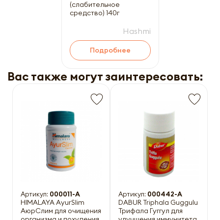
(слабительное
средство) 140г
Hashmi
Подробнее
Вас также могут заинтересовать:
Артикул:
000011-A
Артикул:
000442-A
HIMALAYA AyurSlim
DABUR Triphala Guggulu
АюрСлим для очищения
Трифала Гуггул для
организма и похудения
улучшения иммунитета