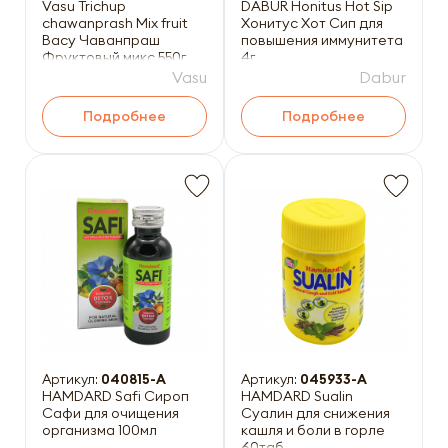
Vasu Trichup
DABUR Honitus Hot Sip
chawanprash Mix fruit
Хонитус Хот Сип для
Васу Чаванпраш
повышения иммунитета
Фруктовый микс 550г
4г
Vasu
Dabur
Подробнее
Подробнее
Артикул:
040815-A
Артикул:
045933-A
HAMDARD Safi Сироп
HAMDARD Sualin
Cафи для очищения
Суалин для снижения
организма 100мл
кашля и боли в горле
60таб