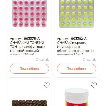
Артикул:
003375-A
Артикул:
003382-A
CHARAK M2-TONE М2-
CHARAK Imupsora
ТОН при дисфункциях
Имупсора для
женской половой
облегчения симптомов
системы 30таб
псориаза 30таб
Charak
Charak
Подробнее
Подробнее