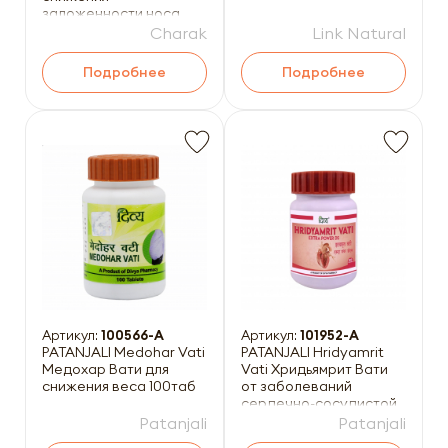
заложенности носа
15мл
Charak
Link Natural
Подробнее
Подробнее
Артикул:
100566-A
Артикул:
101952-A
PATANJALI Medohar Vati
PATANJALI Hridyamrit
Медохар Вати для
Vati Хридьямрит Вати
снижения веса 100таб
от заболеваний
сердечно-сосудистой
системы 80таб
Patanjali
Patanjali