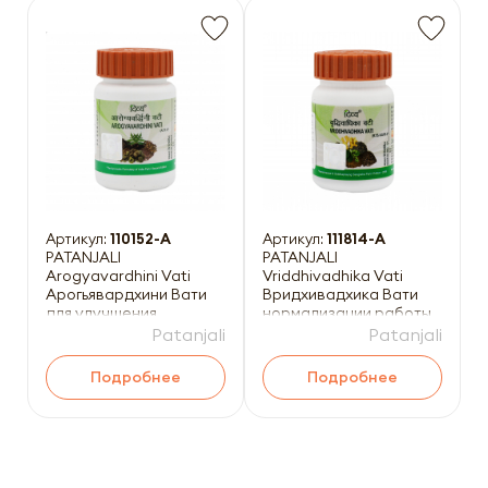
Артикул:
110152-A
Артикул:
111814-A
PATANJALI
PATANJALI
Arogyavardhini Vati
Vriddhivadhika Vati
Арогьявардхини Вати
Вридхивадхика Вати
для улучшения
нормализации работы
пищеварения 160таб
лимфатической
Patanjali
Patanjali
системы 160таб
Подробнее
Подробнее