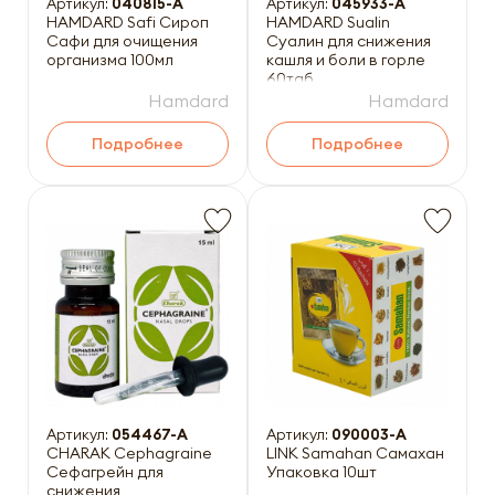
Артикул:
040815-A
Артикул:
045933-A
HAMDARD Safi Сироп
HAMDARD Sualin
Cафи для очищения
Суалин для снижения
организма 100мл
кашля и боли в горле
60таб
Hamdard
Hamdard
Подробнее
Подробнее
Артикул:
054467-A
Артикул:
090003-A
CHARAK Cephagraine
LINK Samahan Самахан
Сефагрейн для
Упаковка 10шт
снижения