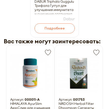
DABUR Triphala Guggulu
Трифала Гуггул для
улучшения иммунитета
и очищения организма
40таб
Dabur
Подробнее
Вас также могут заинтересовать:
Артикул:
000011-A
Артикул:
001753
HIMALAYA AyurSlim
NIRDOSH Herbal Filter
АюрСлим для очищения
Dhoompan Сигареты