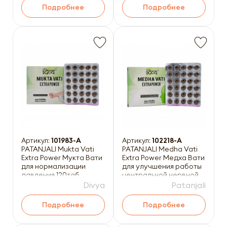
Подробнее
Подробнее
Артикул:
101983-A
Артикул:
102218-A
PATANJALI Mukta Vati
PATANJALI Medha Vati
Extra Power Мукта Вати
Extra Power Медха Вати
для нормализации
для улучшения работы
давления 120таб
центральной нервной
системы и голов
Divya
Patanjali
Подробнее
Подробнее