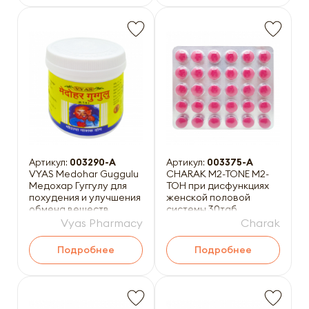
Артикул:
003290-A
Артикул:
003375-A
VYAS Medohar Guggulu
CHARAK M2-TONE М2-
Медохар Гуггулу для
ТОН при дисфункциях
похудения и улучшения
женской половой
обмена веществ
системы 30таб
100таб
Vyas Pharmacy
Charak
Подробнее
Подробнее