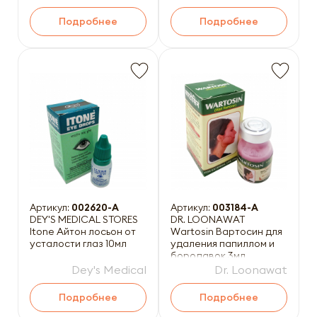
Подробнее
Подробнее
Артикул:
002620-A
Артикул:
003184-A
DEY'S MEDICAL STORES
DR. LOONAWAT
Itone Айтон лосьон от
Wartosin Вартосин для
усталости глаз 10мл
удаления папиллом и
бородавок 3мл
Dey's Medical
Dr. Loonawat
Подробнее
Подробнее