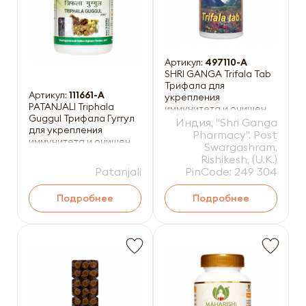
Артикул:
497110-A
SHRI GANGA Trifala Tab
Трифала для
Артикул:
111661-A
укрепления
PATANJALI Triphala
иммунитета и очищения
Guggul Трифала Гуггул
организма 200таб
Индия, "Shri Ganga
для укрепления
Pharmacy". Post
иммунитета и очищения
Swargashram,
организма 80таб
Rishikesh, (U.K.)
Patanjali
PinCode: 249 304
Подробнее
Подробнее