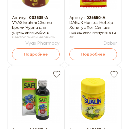
Артикул:
003535-A
Артикул:
026850-A
VYAS Brahmi Churna
DABUR Honitus Hot Sip
Брами Чурна для
Хонитус Хот Сип для
улучшения работы
повышения иммунитета
центральной нервной
4г
системы 100г
Vyas Pharmacy
Dabur
Подробнее
Подробнее