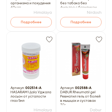
организма и похудения
без табака без
60кап
фильтра с базиликом
10шт
Himalaya
Nirdosh
Подробнее
Подробнее
Артикул:
002514-A
Артикул:
002588-A
HASARAM Ujala Уджала
DABUR Rheumatil gel
лосьон от усталости
Ревматил гель от болей
глаз 5мл
в мышцах и суставах
30г
Himalaya
Dabur