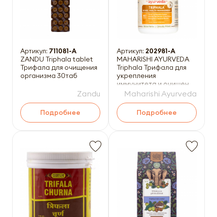
Артикул:
711081-A
Артикул:
202981-A
ZANDU Triphala tablet
MAHARISHI AYURVEDA
Трифала для очищения
Triphala Трифала для
организма 30таб
укрепления
иммунитета и очищения
организма 60таб
Zandu
Maharishi Ayurveda
Подробнее
Подробнее