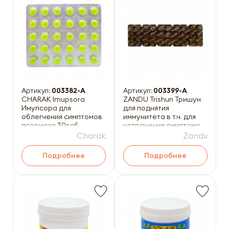
Артикул:
003382-A
Артикул:
003399-A
CHARAK Imupsora
ZANDU Trishun Тришун
Имупсора для
для поднятия
облегчения симптомов
иммунитета в т.ч. для
псориаза 30таб
устранения симптомов
простудного
Charak
Zandu
заболевания
Подробнее
Подробнее