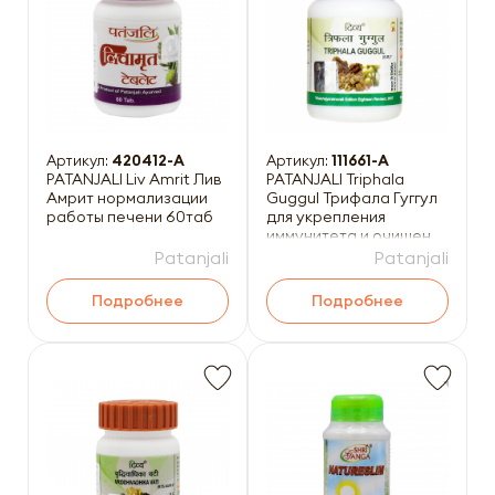
Артикул:
420412-A
Артикул:
111661-A
PATANJALI Liv Amrit Лив
PATANJALI Triphala
Амрит нормализации
Guggul Трифала Гуггул
работы печени 60таб
для укрепления
иммунитета и очищения
организма 80таб
Patanjali
Patanjali
Подробнее
Подробнее