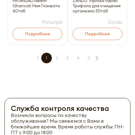
PATANJALI Neem
ZANDU Triphala tablet
Ghanvati Ним Гханвати
Трифала для очищения
60таб
организма 30таб
Patanjali
Zandu
Подробнее
Подробнее
1
2
3
4
5
Служба контроля качества
Возникли вопросы по качеству
обслуживания? Мы свяжемся с Вами в
ближайшее время. Время работы службы: ПН-
ПТ с 9:00 до 18:00