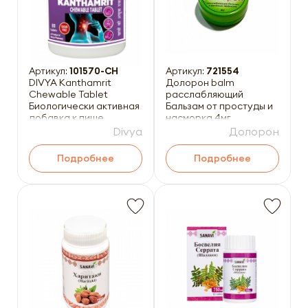
Артикул:
101570-CH
Артикул:
721554
DIVYA Kanthamrit
Долорон balm
Chewable Tablet
расслабляющий
Биологически активная
Бальзам от простуды и
добавка к пище
насморка 4мг
Кантамрит 80шт
Divya
Долорон
Подробнее
Подробнее