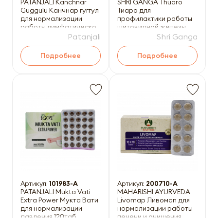
PATANJALI Kanchnar
SHRI GANGA Thuaro
Guggulu Канчнар гуггул
Тиаро для
для нормализации
профилактики работы
работы лимфатической
щитовидной железы
системы 80таб
120таб
Patanjali
Shri Ganga
Подробнее
Подробнее
Артикул:
101983-A
Артикул:
200710-A
PATANJALI Mukta Vati
MAHARISHI AYURVEDA
Extra Power Мукта Вати
Livomap Ливомап для
для нормализации
нормализации работы
давления 120таб
печени и очищения