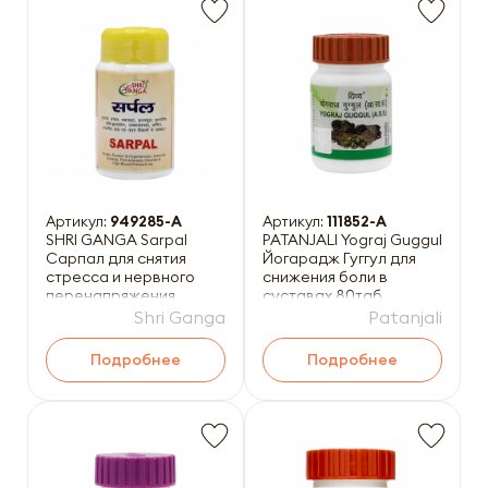
Артикул:
949285-A
Артикул:
111852-A
SHRI GANGA Sarpal
PATANJALI Yograj Guggul
Сарпал для снятия
Йогарадж Гуггул для
стресса и нервного
снижения боли в
перенапряжения
суставах 80таб
100таб
Shri Ganga
Patanjali
Подробнее
Подробнее