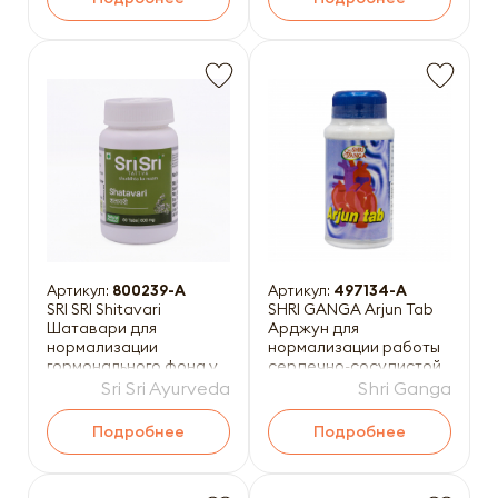
Артикул:
800239-A
Артикул:
497134-A
SRI SRI Shitavari
SHRI GANGA Arjun Tab
Шатавари для
Арджун для
нормализации
нормализации работы
гормонального фона у
сердечно-сосудистой
женщин 60таб
системы 200таб
Sri Sri Ayurveda
Shri Ganga
Подробнее
Подробнее