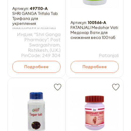
Артикул:
497110-A
SHRI GANGA Trifala Tab
Трифала для
Артикул:
100566-A
укрепления
PATANJALI Medohar Vati
иммунитета и очищения
Медохар Вати для
организма 200таб
Индия, "Shri Ganga
снижения веса 100таб
Pharmacy". Post
Swargashram,
Rishikesh, (U.K.)
PinCode: 249 304
Patanjali
Подробнее
Подробнее