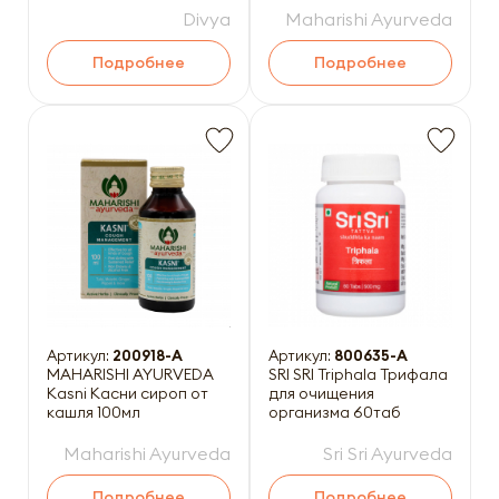
организма 100таб
Divya
Maharishi Ayurveda
Подробнее
Подробнее
Артикул:
200918-A
Артикул:
800635-A
MAHARISHI AYURVEDA
SRI SRI Triphala Трифала
Kasni Касни сироп от
для очищения
кашля 100мл
организма 60таб
Maharishi Ayurveda
Sri Sri Ayurveda
Подробнее
Подробнее