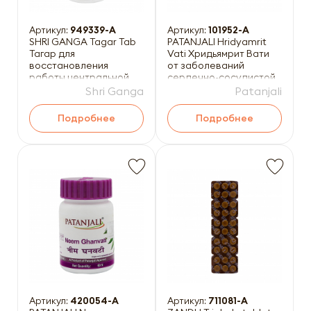
Артикул:
949339-A
Артикул:
101952-A
SHRI GANGA Tagar Tab
PATANJALI Hridyamrit
Тагар для
Vati Хридьямрит Вати
восстановления
от заболеваний
работы центральной
сердечно-сосудистой
нервной системы и
системы 80таб
Shri Ganga
Patanjali
нормализации сна
Подробнее
Подробнее
Артикул:
420054-А
Артикул:
711081-A