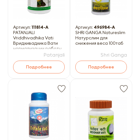
Артикул:
111814-A
Артикул:
496984-A
PATANJALI
SHRI GANGA Natureslim
Vriddhivadhika Vati
Натурслим для
Вридхивадхика Вати
снижения веса 100таб
нормализации работы
лимфатической
Patanjali
Shri Ganga
системы 160таб
Подробнее
Подробнее