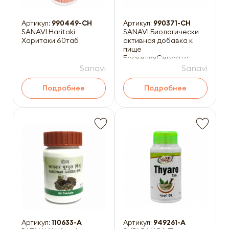
Артикул:
990449-CH
Артикул:
990371-CH
SANAVI Haritaki
SANAVI Биологически
Харитаки 60таб
активная добавка к
пище
БосвелияСеррата
60таб
Sanavi
Sanavi
Подробнее
Подробнее
Артикул:
110633-A
Артикул:
949261-A