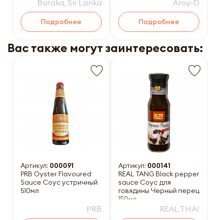
180мл
Baraka, Sri Lanka
Aroy-D
Подробнее
Подробнее
Вас также могут заинтересовать:
Артикул:
000091
Артикул:
000141
PRB Oyster Flavoured
REAL TANG Black pepper
Sauce Соус устричный
sauce Соус для
510мл
говядины Черный перец
150мл
PRB
REAL THAI