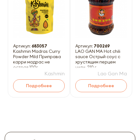
Артикул:
683057
Артикул:
700269
Kashmin Madras Curry
LAO GAN MA Hot chili
Powder Mild Приправа
sauce Острый соус с
карри мадрас не
хрустящим перцем
острая 100г
чили, 210 г
Kashmin
Lao Gan Ma
Подробнее
Подробнее