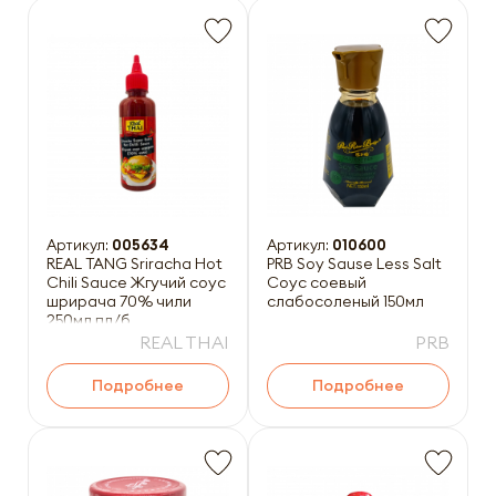
Артикул:
005634
Артикул:
010600
REAL TANG Sriracha Hot
PRB Soy Sause Less Salt
Chili Sauce Жгучий соус
Соус соевый
шрирача 70% чили
слабосоленый 150мл
250мл пл/б
REAL THAI
PRB
Подробнее
Подробнее