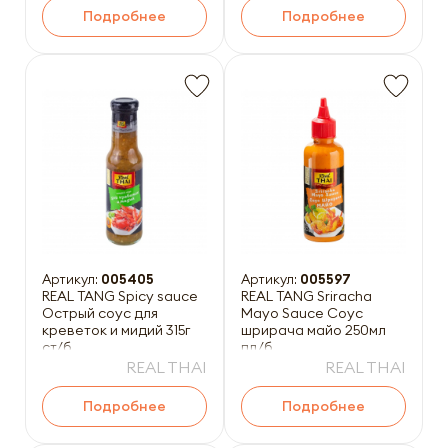
Подробнее
Подробнее
Артикул:
005405
Артикул:
005597
REAL TANG Spicy sauce
REAL TANG Sriracha
Острый соус для
Mayo Sauce Cоус
креветок и мидий 315г
шрирача майо 250мл
ст/б
пл/б
REAL THAI
REAL THAI
Подробнее
Подробнее