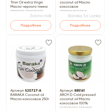
Tmin Oil extra Virgin
coconut oil Масло
Масло черного тмина
кокосовое
первого холодного
органическое в
отжима 100мл
стеклянной банке 500г
Zoloto Indii
Baraka, Sri Lanka
Подробнее
Подробнее
Артикул:
520727-A
Артикул:
885161
BARAKA Coconut oil
AROY-D Cold pressed
Масло кокосовое 250г
coconut oil Масло
кокосовое 100%
холодного отжима