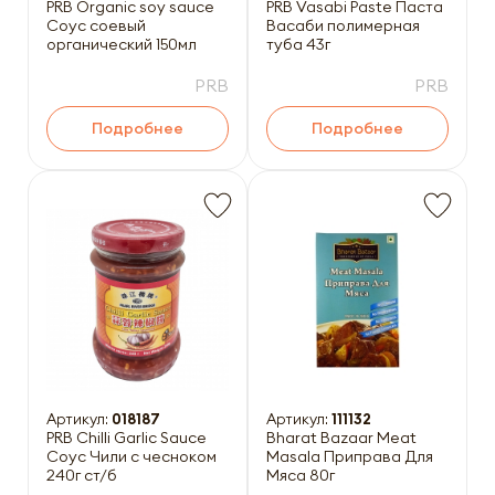
PRB Organic soy sauce
PRB Vasabi Paste Паста
Соус соевый
Васаби полимерная
органический 150мл
туба 43г
PRB
PRB
Подробнее
Подробнее
Артикул:
018187
Артикул:
111132
PRB Chilli Garlic Sauce
Bharat Bazaar Meat
Соус Чили с чесноком
Masala Приправа Для
240г ст/б
Мяса 80г