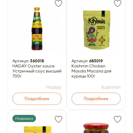
Артикул:
360018
Артикул:
683019
HADAY Oyster sauce
Kashmin Chicken
Устричный соус высший
Masala Масала для
700г
курицы 100г
Haday
Kashmin
Подробнее
Подробнее
Новинка