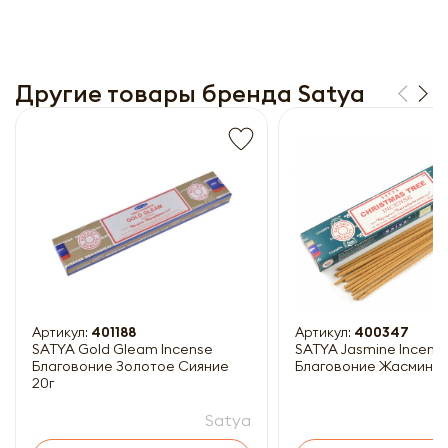
Другие товары бренда Satya
Получить прайс-лист
Обязательны к заполнению
Артикул:
401188
Артикул:
400347
SATYA Gold Gleam Incense
SATYA Jasmine Incens
Благовоние Золотое Сияние
Благовоние Жасмин 15
20г
Satya