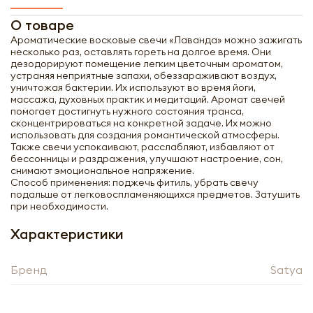
О товаре
Ароматические восковые свечи «Лаванда» можно зажигать
несколько раз, оставлять гореть на долгое время. Они
дезодорируют помещение легким цветочным ароматом,
устраняя неприятные запахи, обеззараживают воздух,
уничтожая бактерии. Их используют во время йоги,
массажа, духовных практик и медитаций. Аромат свечей
помогает достигнуть нужного состояния транса,
сконцентрироваться на конкретной задаче. Их можно
использовать для создания романтической атмосферы.
Также свечи успокаивают, расслабляют, избавляют от
бессонницы и раздражения, улучшают настроение, сон,
снимают эмоциональное напряжение.
Способ применения: поджечь фитиль, убрать свечу
подальше от легковоспламеняющихся предметов. Затушить
при необходимости.
Характеристики
Получить оптовый
Бренд
Satya
прайс-лист