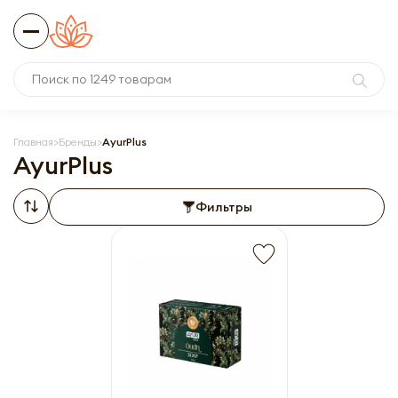
Главная
Бренды
AyurPlus
AyurPlus
Фильтры