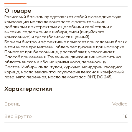
О товаре
Роликовый бальзам представляет собой аюрведическую
композицию масла лемонграсса с растительными
добавками и экстрактами с целебными свойствами с
высоким содержанием имбиря, амлы (индийского
крыжовника) и тулси (базилик священный).
Бальзам быстро и эффективно помогает при головных болях,
в том числе при мигрени, облегчает дыхание при насморке.
Помогает при бессоннице, расслабляет, успокаивает.
Способ применения: Точечными движениями наносить на
область висков и лба, на крылья носа, переносицу.
Состав: Имбирь, амла, тулси, куркума, мандарин, гвоздика,
корица, масло эвкалипта, гаультерия лежачая, комфорный
лавр, мята перечная, масло лемонграсс, BHT, DC 245.
Характеристики
Бренд
Vedica
Получить оптовый
Вес Брутто
18
прайс-лист