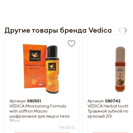
Другие товары бренда Vedica
Получить прайс-лист
Обязательны к заполнению
Артикул:
080551
Артикул:
080742
VEDICA Moisturising Formula
VEDICA Herbal tooth 
with saffron Масло
Травяной зубной пор
шафрановое для лица и тела
красный 20г
30мл
Vedica