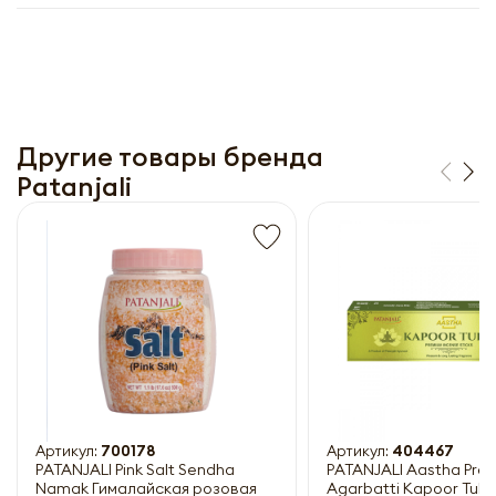
Другие товары бренда
Patanjali
Получить прайс-лист
Обязательны к заполнению
Артикул:
700178
Артикул:
404467
PATANJALI Pink Salt Sendha
PATANJALI Aastha Pre
Namak Гималайская розовая
Agarbatti Kapoor Tulsi