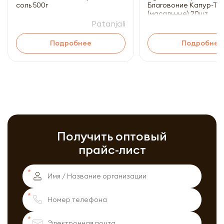
соль 500г
Благовоние Капур-Ту
(масальные) 20шт
Patanjali
Подробнее
Подробнее
Получить оптовый
прайс-лист