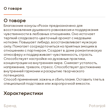
О товаре
О товаре
Благовоние-конусы «Роза» предназначено для
восстановления душевного равновесия и поддержания
чувственности в любовных отношениях. Оно источает
терпкий сладковато-цветочный аромат с медовыми
нотками. Повышает либидо, восстанавливает мужскую
силу. Помогает сосредоточиться на приятных эмоциях в
отношениях с партнером. Создает в доме романтическую
атмосферу и поддерживает чувственность, страсть.
Способствует настройке на духовные практики,
концентрации на внутреннем мире. Снимает усталость,
напряжение, тревоги, стресс. Способствует достижению
внутренней гармонии и раскрытию творческого
потенциала.
Способ применения: зажечь и сбить пламя. Оставить тлеть в
специальной подставке или жаропрочной емкости.
Характеристики
Получить оптовый
прайс-лист
Бренд
Patanjali