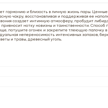
сет гармонию и близость в личную жизнь пары. Ценны
асную чакру, восстанавливая и поддерживая ее напол
вония создает интимную атмосферу, пробудит либидо
 привносит нотку новизны и таинственности. Способ 
олще, потушите огонек и закрепите тлеющую палочку в
дуальная непереносимость интенсивных запахов, бер
веты и травы, древесный уголь.
чить оптовый прайс-лист