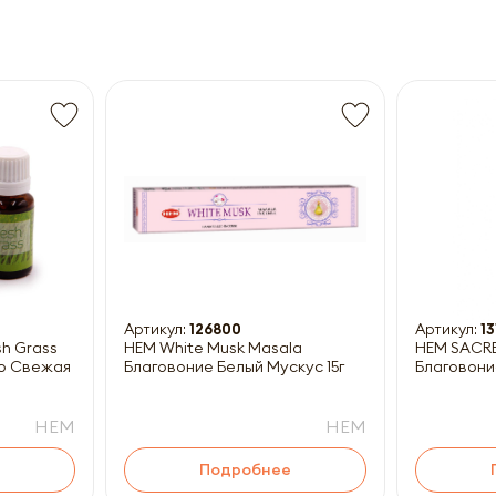
M
Получить прайс-лист
ны к заполнению
Артикул:
126800
Артикул:
13
HEM White Musk Masala
HEM SACR
о Свежая
Благовоние Белый Мускус 15г
Благовони
HEM
HEM
Подробнее