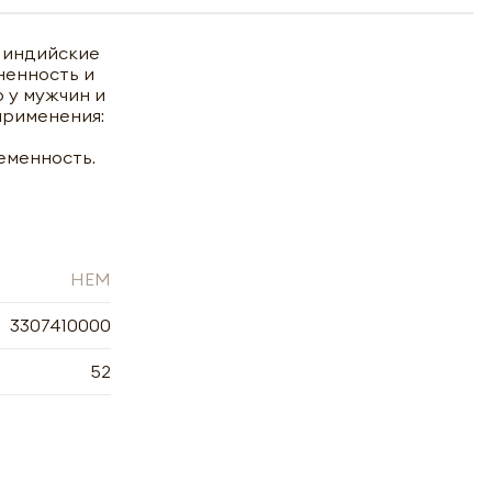
е индийские
ненность и
 у мужчин и
применения:
еменность.
HEM
3307410000
52