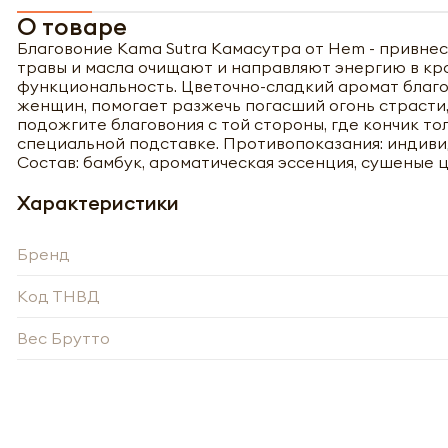
О товаре
Благовоние Kama Sutra Камасутра от Hem - привне
травы и масла очищают и направляют энергию в кр
функциональность. Цветочно-сладкий аромат благо
женщин, помогает разжечь погасший огонь страсти,
подожгите благовония с той стороны, где кончик т
специальной подставке. Противопоказания: индиви
Состав: бамбук, ароматическая эссенция, сушеные ц
Характеристики
Бренд
Код ТНВД
Вес Брутто
Полу