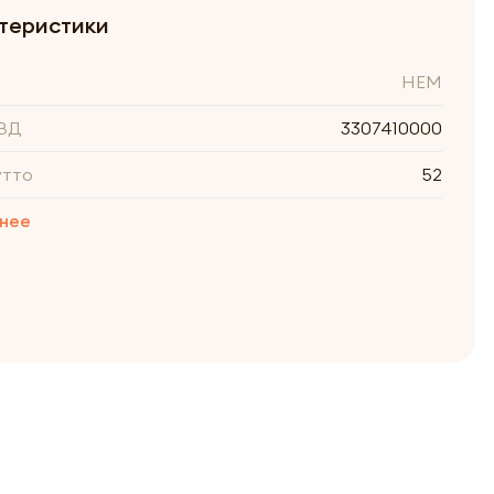
теристики
HEM
ВД
3307410000
утто
52
нее