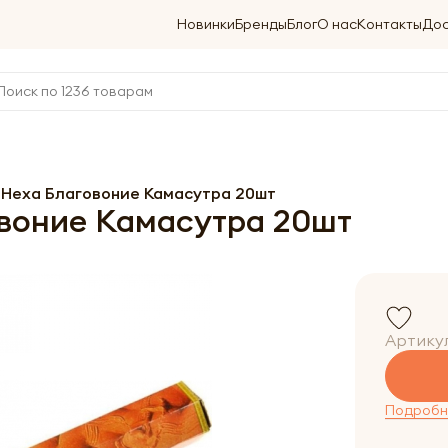
Новинки
Бренды
Блог
О нас
Контакты
Дос
 Hexa Благовоние Камасутра 20шт
воние Камасутра 20шт
Артику
Подробне