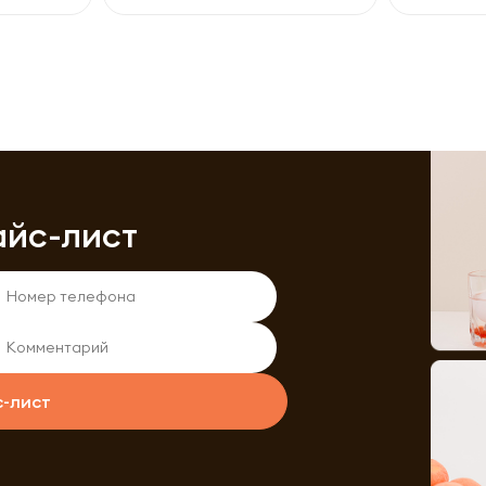
айс-лист
с-лист