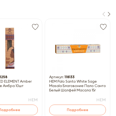
1258
Артикул:
118133
ED ELEMENT Amber
HEM Palo Santo White Sage
е Амбра 10шт
Masala Благовоние Пало Санто-
Белый Шалфей Масала 15г
HEM
HEM
Подробнее
Подробнее