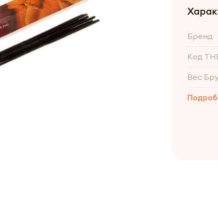
Харак
Бренд
Код ТН
Вес Бр
Подроб