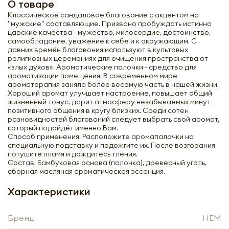
О товаре
Классическое сандаловое благовоние с акцентом на
"мужские" составляющие. Призвано пробуждать истинно
царские качества - мужество, милосердие, достоинство,
самообладание, уважение к себе и к окружающим. С
давних времён благовония используют в культовых
религиозных церемониях для очищения пространства от
«злых духов». Ароматические палочки - средство для
ароматизации помещения. В современном мире
ароматерапия заняла более весомую часть в нашей жизни.
Хороший аромат улучшает настроение, повышает общий
жизненный тонус, дарит атмосферу незабываемых минут
позитивного общения в кругу близких. Среди сотен
разновидностей благовоний следует выбрать свой аромат,
который подойдёт именно Вам.
Способ применения: Расположите аромапалочки на
специальную подставку и подожгите их. После возгорания
потушите пламя и дождитесь тления.
Состав: Бамбуковая основа (палочка), древесный уголь,
сборная масляная ароматическая эссенция.
Характеристики
Бренд
HEM
Получить оптовый