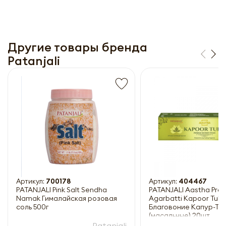
Другие товары бренда
Patanjali
Получить прайс-лист
Обязательны к заполнению
Артикул:
700178
Артикул:
404467
PATANJALI Pink Salt Sendha
PATANJALI Aastha Pre
Namak Гималайская розовая
Agarbatti Kapoor Tulsi
соль 500г
Благовоние Капур-Ту
(масальные) 20шт
Patanjali