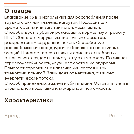
О товаре
Благовоние «3 в 1» используют для расслабления после
трудного дня или тяжелых нагрузок. Подходит для
ароматерапии или занятий йогой, медитацией.
Способствует глубокой релаксации, нормализует работу
ЦНС. Обладает чарующим цветочным ароматом,
раскрывающим сердечные чакры. Способствует
расслабляющим процедурам, избавляет от негативных
эмоций. Помогает восстановить гармонию в любовных
отношениях, создает в доме уютную атмосферу. Повышает
стрессоустойчивость, улучшает состояние здоровья.
Помогает справиться с навязчивыми состояниями,
тревогами, паникой. Защищает от негатива, очищает
энергетические потоки.
Способ применения: зажечь и сбить пламя. Оставить тлеть в
специальной подставке или жаропрочной емкости.
Характеристики
Получить оптовый
Бренд
Patanjali
прайс-лист