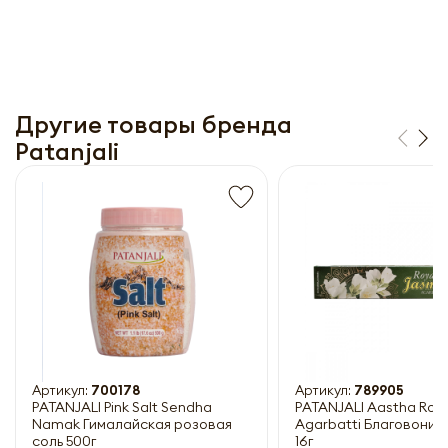
Другие товары бренда
Patanjali
Получить прайс-лист
Обязательны к заполнению
Артикул:
700178
Артикул:
789905
PATANJALI Pink Salt Sendha
PATANJALI Aastha Roy
Namak Гималайская розовая
Agarbatti Благовони
соль 500г
16г