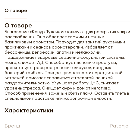
О товаре
О товаре
Благовоние «Капур-Тулси» используют для раскрытия чакр и
расслабления. Оно обладает свежим и нежным
базиликовым ароматом. Подходит для занятий духовными
практиками и сеансов ароматерапии. Избавляет от
бессонницы, депрессии, апатии и меланхолии.
Поддерживает здоровье сердечно-сосудистой системы,
мозга, снижает АД. Способствует лечению простуды,
препятствует распространению вирусов, вредных
бактерий, грибков. Придает уверенности перед важной
встречей, помогает справиться с тревогой, паникой,
раздражительностью. Улучшает работу ЦНС, снижает
уровень стресса. Очищает ауру и дом от негатива.
Способ применения: зажечь и сбить пламя. Оставить тлеть в
специальной подставке или жаропрочной емкости.
Характеристики
Получить оптовый
Бренд
Patanjali
прайс-лист