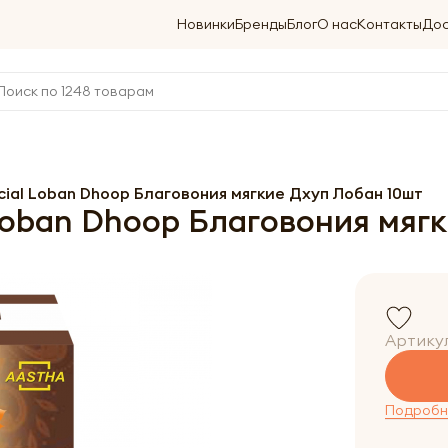
Новинки
Бренды
Блог
О нас
Контакты
Дос
cial Loban Dhoop Благовония мягкие Дхуп Лобан 10шт
Loban Dhoop Благовония мяг
Артику
Подробне