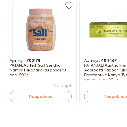
Обязатель
Артикул:
700178
Артикул:
404467
PATANJALI Pink Salt Sendha
PATANJALI Aastha Pr
Namak Гималайская розовая
Agarbatti Kapoor Tulsi
соль 500г
Благовоние Капур-Ту
(масальные) 20шт
Patanjali
Подробнее
Подробнее