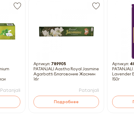
Получить прайс-лист
ны к заполнению
Артикул:
789905
Артикул:
4
emium
PATANJALI Aastha Royal Jasmine
PATANJALI
Agarbatti Благовоние Жасмин
Lavender Благовоние Лаванда
лси
16г
150г
Patanjali
Patanjali
Подробнее