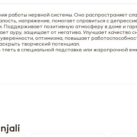
ния работы нервной системы. Оно распространяет сл
алость, напряжение, помогает справиться с депрессие
и. Поддерживает позитивную атмосферу в доме и гар
ет ауру, защищает от негатива. Улучшает качество сн
уверенности, оптимизма, повышает работоспособнос
аскрыть творческий потенциал.
ь тлеть в специальной подставке или жаропрочной ем
чить оптовый прайс-лист
jali