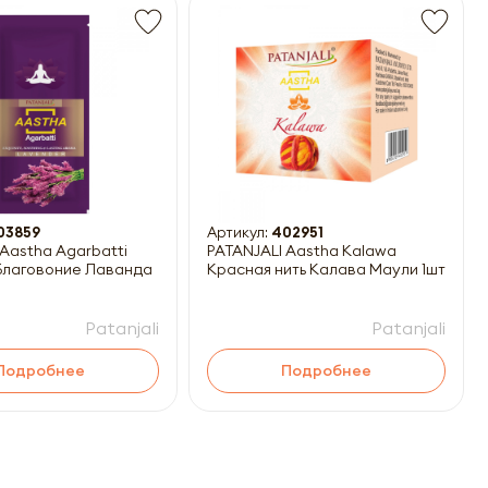
03859
Артикул:
402951
 Aastha Agarbatti
PATANJALI Aastha Kalawa
Красная нить Калава Маули 1шт
Patanjali
Patanjali
Подробнее
Подробнее