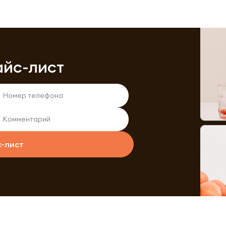
айс-лист
с-лист