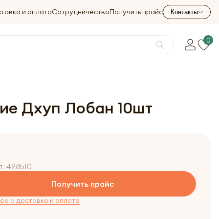
тавка и оплата
Сотрудничество
Получить прайс
Контакты
0
кие Дхуп Лобан 10шт
л:
498510
Получить прайс
е о доставке и оплате