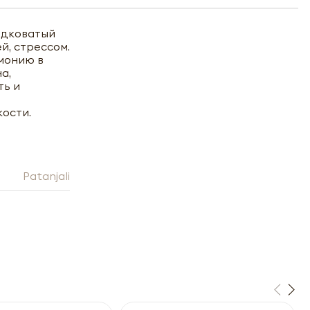
адковатый
й, стрессом.
монию в
а,
ть и
кости.
Patanjali