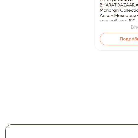
BHARAT BAZAAR 
Maharani Collecti
Ассам Махарани 
крупный лист 100г
Bh
Подроб