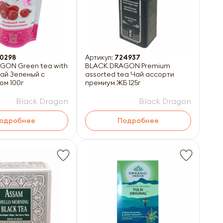
0298
Артикул:
724937
GON Green tea with
BLACK DRAGON Premium
ай Зеленый с
assorted tea Чай ассорти
ом 100г
премиум ЖБ 125г
Black Dragon
Black Dragon
одробнее
Подробнее