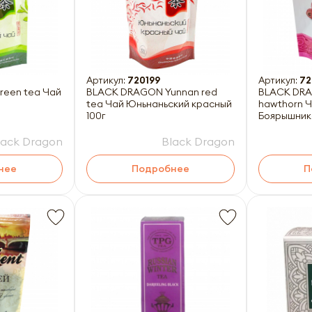
Артикул:
720199
Артикул:
72
een tea Чай
BLACK DRAGON Yunnan red
BLACK DRA
tea Чай Юньнаньский красный
hawthorn Ч
100г
Боярышник
lack Dragon
Black Dragon
нее
Подробнее
П