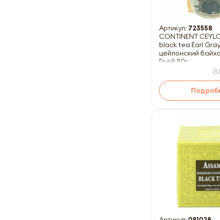
Артикул:
723558
CONTINENT CEYLO
black tea Earl Gr
цейлонский байх
Грей 80г
B
Подроб
Артикул:
081028