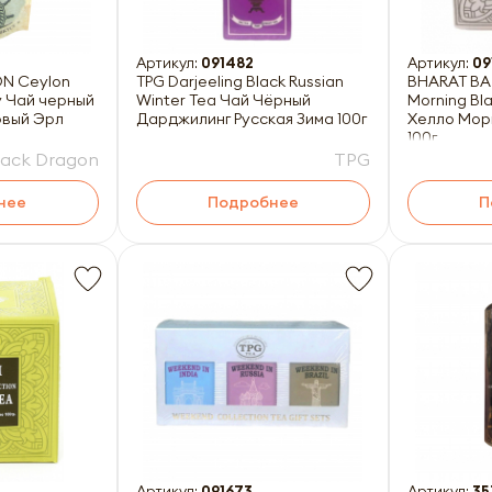
Артикул:
091482
Артикул:
09
N Ceylon
TPG Darjeeling Black Russian
BHARAT BA
ay Чай черный
Winter Tea Чай Чёрный
Morning Bl
овый Эрл
Дарджилинг Русская Зима 100г
Хелло Мор
100г
lack Dragon
TPG
нее
Подробнее
П
Артикул:
091673
Артикул:
35