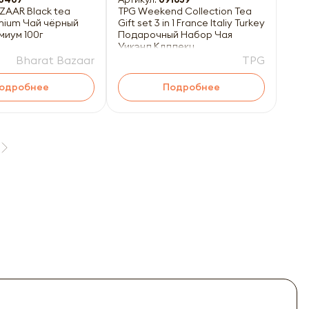
ZAAR Black tea
TPG Weekend Collection Tea
mium Чай чёрный
Gift set 3 in 1 France Italiy Turkey
миум 100г
Подарочный Набор Чая
Уикэнд Клддекц
Bharat Bazaar
TPG
одробнее
Подробнее