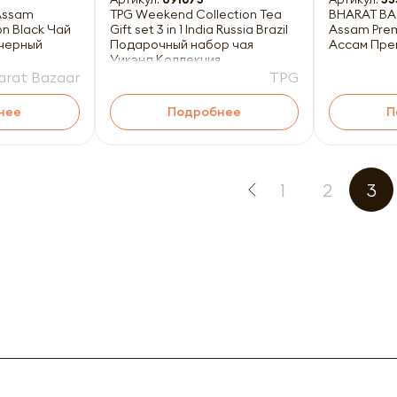
Assam
TPG Weekend Collection Tea
BHARAT BA
on Black Чай
Gift set 3 in 1 India Russia Brazil
Assam Pre
черный
Подарочный набор чая
Ассам Пре
Уикэнд Коллекция
arat Bazaar
TPG
нее
Подробнее
П
1
2
3