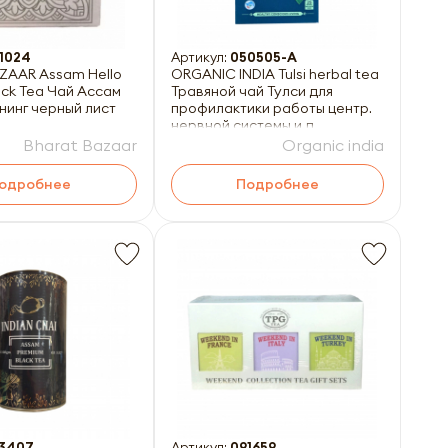
1024
Артикул:
050505-A
ZAAR Assam Hello
ORGANIC INDIA Tulsi herbal tea
ack Tea Чай Ассам
Травяной чай Тулси для
нинг черный лист
профилактики работы центр.
нервной системы и д
Bharat Bazaar
Organic india
одробнее
Подробнее
3407
Артикул:
091659