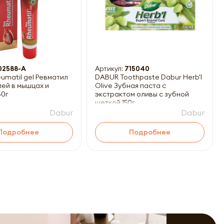
02588-A
Артикул:
715040
umatil gel Ревматил
DABUR Toothpaste Dabur Herb'l
лей в мышцах и
Olive Зубная паста с
30г
экстрактом оливы с зубной
щеткой 150г
Dabur
Dabur
Подробнее
Подробнее