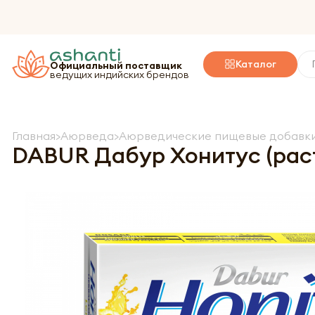
Каталог
Официальный поставщик
ведущих индийских брендов
Главная
Аюрведа
Аюрведические пищевые добавки
DABUR Дабур Хонитус (рас