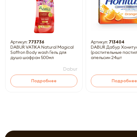
Обязатель
Артикул:
773736
Артикул:
713404
DABUR VATIKA Natural Magical
DABUR Дабур Хониту
Saffron Body wash Гель для
(растительные пастил
душа шафран 500мл
апельсин 24шт
Dabur
Подробнее
Подробнее