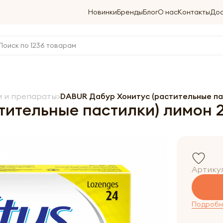
Новинки
Бренды
Блог
О нас
Контакты
Дос
 и препараты
DABUR Дабур Хонитус (растительные па
тительные пастилки) лимон 
Артику
Подробне