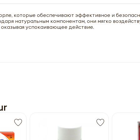
 горле, которые обеспечивают эффективное и безопас
агодаря натуральным компонентам, они мягко воздейст
и оказывая успокаивающее действие.
чить оптовый прайс-лист
ur
Получить прайс-лист