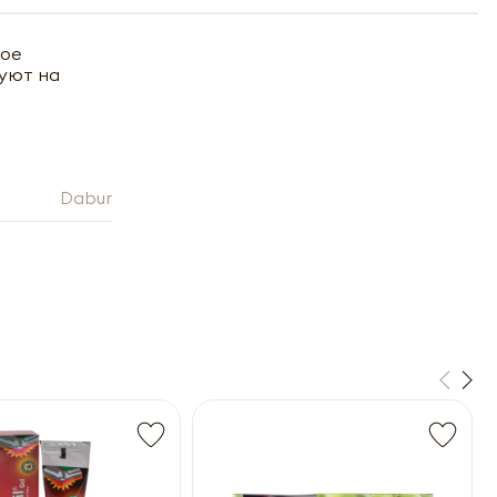
ное
вуют на
Dabur