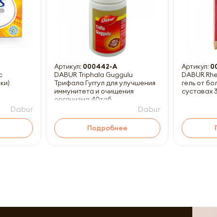
ны к заполнению
Артикул:
000442-A
Артикул:
0
с
DABUR Triphala Guggulu
DABUR Rhe
ки)
Трифала Гуггул для улучшения
гель от бо
иммунитета и очищения
суставах 
организма 40таб
Dabur
Dabur
Подробнее