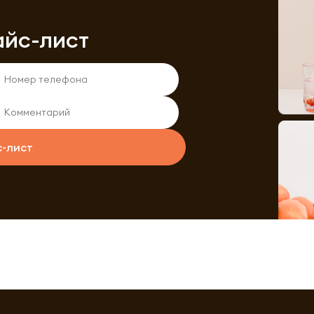
айс-лист
с-лист