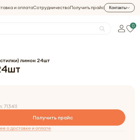
тавка и оплата
Сотрудничество
Получить прайс
Контакты
0
стилки) лимон 24шт
24шт
л:
713411
Получить прайс
е о доставке и оплате