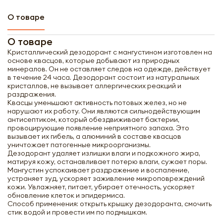
О товаре
О товаре
Кристаллический дезодорант с мангустином изготовлен на
основе квасцов, которые добывают из природных
минералов. Он не оставляет следов на одежде, действует
в течение 24 часа. Дезодорант состоит из натуральных
кристаллов, не вызывает аллергических реакций и
раздражения.
Квасцы уменьшают активность потовых желез, но не
нарушают их работу. Они являются сильнодействующим
антисептиком, который обездвиживает бактерии,
провоцирующие появление неприятного запаха. Это
вызывает их гибель, а алюминий в составе квасцов
уничтожает патогенные микроорганизмы.
Дезодорант удаляет излишки влаги и подкожного жира,
матируя кожу, останавливает потерю влаги, сужает поры.
Мангустин успокаивает раздражение и воспаление,
устраняет зуд, ускоряет заживление микроповреждений
кожи. Увлажняет, питает, убирает отечность, ускоряет
обновление клеток и эпидермиса.
Способ применения: открыть крышку дезодоранта, смочить
стик водой и провести им по подмышкам.