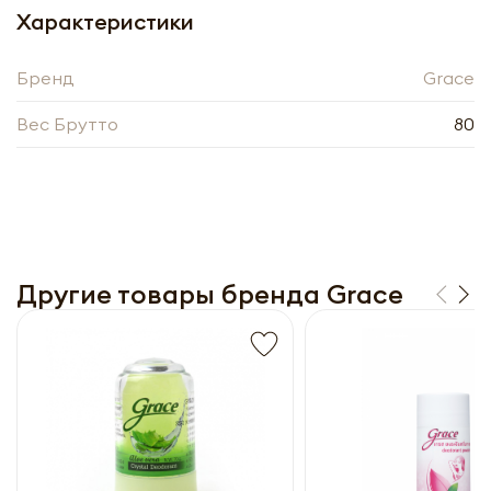
Получить оптовый
Характеристики
прайс-лист
Бренд
Grace
Вес Брутто
80
Другие товары бренда Grace
Получить прайс-лист
Обязательны к заполнению