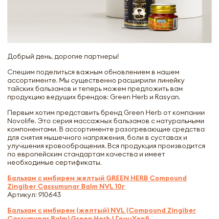
Добрый день, дорогие партнеры!
Спешим поделиться важным обновлением в нашем
ассортименте. Мы существенно расширили линейку
тайских бальзамов и теперь можем предложить вам
продукцию ведущих брендов: Green Herb и Rasyan.
Первым хотим представить бренд Green Herb от компании
Novolife. Это серия массажных бальзамов с натуральными
компонентами. В ассортименте разогревающие средства
для снятия мышечного напряжения, боли в суставах и
улучшения кровообращения. Вся продукция производится
по европейским стандартам качества и имеет
необходимые сертификаты.
Бальзам с имбирем желтый GREEN HERB Compound
Zingiber Cassumunar Balm NVL 10г
Артикул: 910643
Бальзам с имбирем (желтый) NVL (Compound Zingiber
Cassumunar Balm) Green Herb | ГринХерб