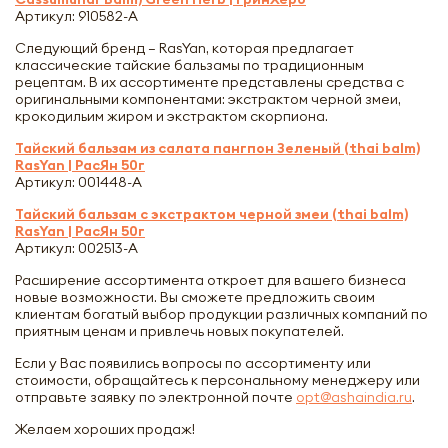
Артикул: 910582-A
Следующий бренд – RasYan, которая предлагает
классические тайские бальзамы по традиционным
рецептам. В их ассортименте представлены средства с
оригинальными компонентами: экстрактом черной змеи,
крокодильим жиром и экстрактом скорпиона.
Тайский бальзам из салата пангпон Зеленый (thai balm)
RasYan | РасЯн 50г
Артикул: 001448-A
Тайский бальзам с экстрактом черной змеи (thai balm)
RasYan | РасЯн 50г
Артикул: 002513-A
Расширение ассортимента откроет для вашего бизнеса
новые возможности. Вы сможете предложить своим
клиентам богатый выбор продукции различных компаний по
приятным ценам и привлечь новых покупателей.
Если у Вас появились вопросы по ассортименту или
стоимости, обращайтесь к персональному менеджеру или
отправьте заявку по электронной почте
opt@ashaindia.ru
.
Желаем хороших продаж!