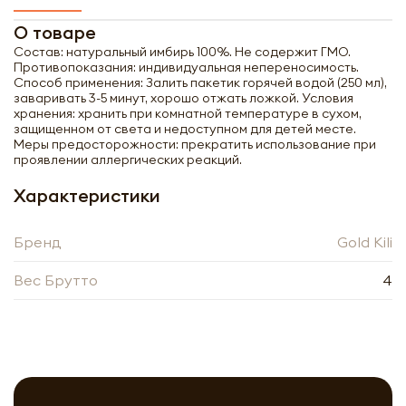
О товаре
Получить оптовый
Состав: натуральный имбирь 100%. Не содержит ГМО.
прайс-лист
Противопоказания: индивидуальная непереносимость.
Способ применения: Залить пакетик горячей водой (250 мл),
заваривать 3-5 минут, хорошо отжать ложкой. Условия
хранения: хранить при комнатной температуре в сухом,
защищенном от света и недоступном для детей месте.
Меры предосторожности: прекратить использование при
проявлении аллергических реакций.
Характеристики
Бренд
Gold Kili
Вес Брутто
4
Получить прайс-лист
Обязательны к заполнению