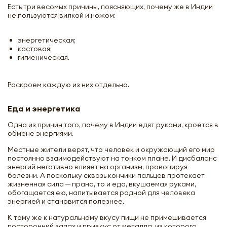
Есть три весомых причины, поясняющих, почему же в Индии
не пользуются вилкой и ножом:
энергетическая;
кастовая;
гигиеническая.
Раскроем каждую из них отдельно.
Еда и энергетика
Одна из причин того, почему в Индии едят руками, кроется в
обмене энергиями.
Местные жители верят, что человек и окружающий его мир
постоянно взаимодействуют на тонком плане. И дисбаланс
энергий негативно влияет на организм, провоцируя
болезни. А поскольку сквозь кончики пальцев протекает
жизненная сила ─ прана, то и еда, вкушаемая руками,
обогащается ею, напитывается родной для человека
энергией и становится полезнее.
К тому же к натуральному вкусу пищи не примешивается
посторонний запах и привкус от металла, из которого