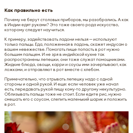
Как правильно есть
Почему не берут столовых приборов, мы разобрались. А как
в Индии едят руками? Это тоже своего рода искусство,
которому следует научиться.
К примеру, задействовать ладони нельзя ─ используют
только пальцы. Еда, положенная в ладонь, скажет индусам о
вашем невежестве. Помогать пище попасть в рот нужно
большим пальцем. И не зря в индийской кухне так
распространены лепешки, они тоже служат помощниками.
Жидкие блюда, овощи, карри и соусы ими зачерпывают, как
ложками, и отправляют в рот вместе с хлебом.
Примечательно, что отрывать лепешку надо с одной
стороны и одной рукой. И еще: если человек уже начал
есть, передавать рукой пищу кому-то другому некультурно.
Облизывать пальцы тоже не стоит. Если едите рис, нужно
смешать его с соусом, слепить маленький шарик и положить
в рот.