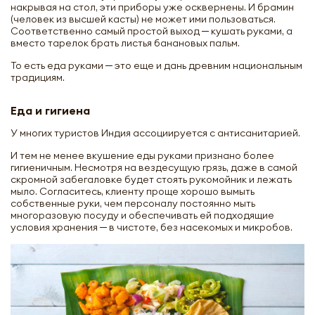
накрывая на стол, эти приборы уже осквернены. И брамин
(человек из высшей касты) не может ими пользоваться.
Соответственно самый простой выход ─ кушать руками, а
вместо тарелок брать листья банановых пальм.
То есть еда руками ─ это еще и дань древним национальным
традициям.
Еда и гигиена
У многих туристов Индия ассоциируется с антисанитарией.
И тем не менее вкушение еды руками признано более
гигиеничным. Несмотря на вездесущую грязь, даже в самой
скромной забегаловке будет стоять рукомойник и лежать
мыло. Согласитесь, клиенту проще хорошо вымыть
собственные руки, чем персоналу постоянно мыть
многоразовую посуду и обеспечивать ей подходящие
условия хранения ─ в чистоте, без насекомых и микробов.