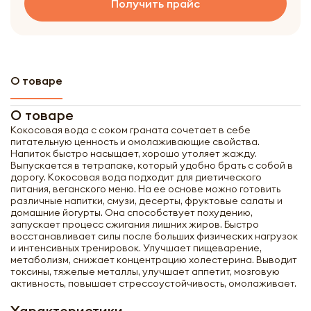
Получить прайс
О товаре
О товаре
Кокосовая вода с соком граната сочетает в себе
питательную ценность и омолаживающие свойства.
Напиток быстро насыщает, хорошо утоляет жажду.
Выпускается в тетрапаке, который удобно брать с собой в
дорогу. Кокосовая вода подходит для диетического
питания, веганского меню. На ее основе можно готовить
различные напитки, смузи, десерты, фруктовые салаты и
домашние йогурты. Она способствует похудению,
запускает процесс сжигания лишних жиров. Быстро
восстанавливает силы после больших физических нагрузок
и интенсивных тренировок. Улучшает пищеварение,
метаболизм, снижает концентрацию холестерина. Выводит
токсины, тяжелые металлы, улучшает аппетит, мозговую
активность, повышает стрессоустойчивость, омолаживает.
Получить оптовый
Характеристики