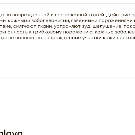
а за поврежденной и воспаленной кожей. Действие с
ами, кожными заболеваниями, язвенными поражениями
вие, смягчают ткани, устраняют зуд, шелушение, пок
 склонность к грибковому поражению; кожные заболев
дство наносят на поврежденные участки кожи несколь
чить оптовый прайс-лист
alaya