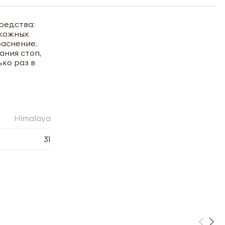
редства:
 кожных
раснение.
ания стоп,
ко раз в
Himalaya
31