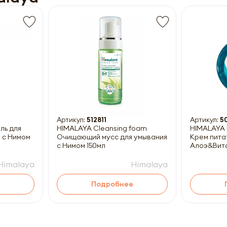
Получить прайс-лист
ны к заполнению
Артикул:
512811
Артикул:
5
ель для
HIMALAYA Cleansing foam
HIMALAYA 
 с Нимом
Очищающий мусс для умывания
Крем пита
с Нимом 150мл
Алоэ&Вита
Himalaya
Himalaya
Подробнее