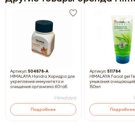
Обязатель
Артикул:
504878-A
Артикул:
511784
HIMALAYA Haridra Харидра для
HIMALAYA Facial gel Г
укрепления иммунитета и
умывания очищающий
очищения организма 60таб
150мл
Himalaya
Подробнее
Подробнее