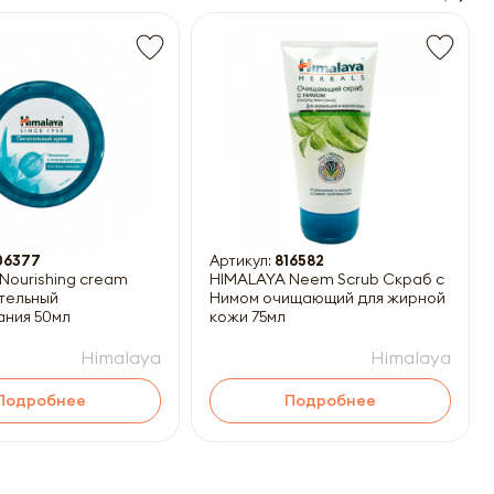
06377
Артикул:
816582
Nourishing cream
HIMALAYA Neem Scrub Скраб с
тельный
Нимом очищающий для жирной
ния 50мл
кожи 75мл
Himalaya
Himalaya
Подробнее
Подробнее