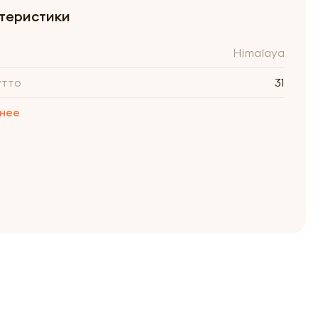
теристики
Himalaya
утто
31
нее