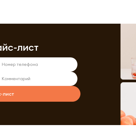
айс-лист
с-лист