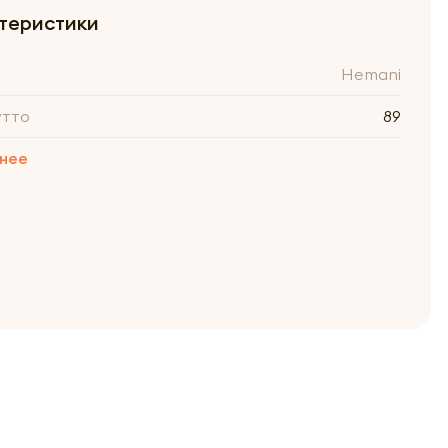
теристики
Hemani
утто
89
нее