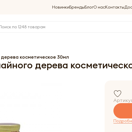
Новинки
Бренды
Блог
О нас
Контакты
Дос
о дерева косметическое 30мл
 чайного дерева косметическ
Артику
Подробне