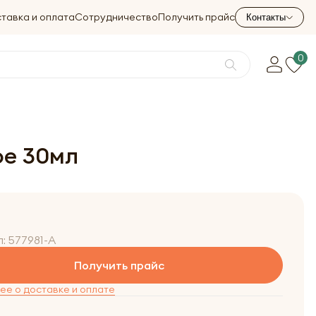
тавка и оплата
Сотрудничество
Получить прайс
Контакты
0
ое 30мл
л:
577981-A
Получить прайс
е о доставке и оплате