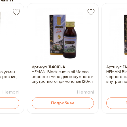
Получить прайс-лист
ны к заполнению
Артикул:
114001-A
Артикул:
1
ло усьмы
HEMANI Black cumin oil Масло
HEMANI Bla
, ресниц
черного тмина для наружного и
черного т
внутреннего применения 120мл
внутренне
Hemani
Hemani
Подробнее