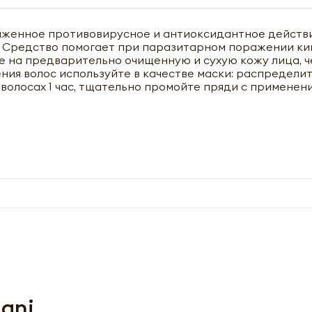
раженное противовирусное и антиоксидантное действ
. Средство помогает при паразитарном поражении ки
 на предварительно очищенную и сухую кожу лица, че
ния волос используйте в качестве маски: распределит
 волосах 1 час, тщательно промойте пряди с применен
чить оптовый прайс-лист
ani