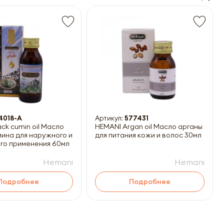
14018-A
Артикул:
577431
ck cumin oil Масло
HEMANI Argan oil Масло арганы
мина для наружного и
для питания кожи и волос 30мл
го применения 60мл
Hemani
Hemani
Подробнее
Подробнее