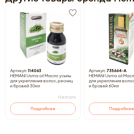
Обязатель
Артикул:
114063
Артикул:
735664-A
HEMANI Usma oil Масло усьмы
HEMANI Usma oil Мас
для укрепления волос, ресниц
для укрепления волос
и бровей 30мл
и бровей 60мл
Hemani
Подробнее
Подробнее