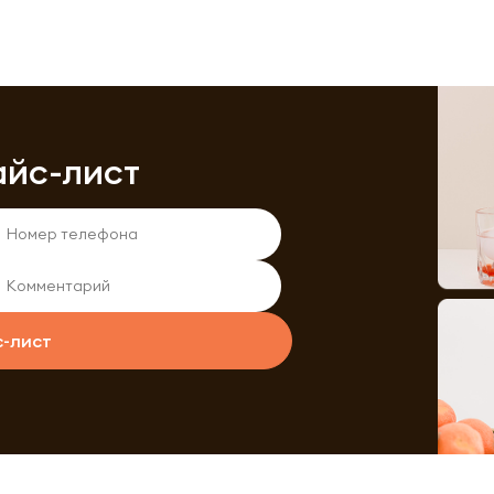
айс-лист
с-лист