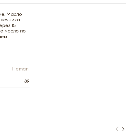
ие. Масло
шечника.
рез 15
е масло по
ием
Hemani
89