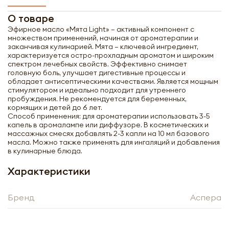
О товаре
Эфирное масло «Мята Light» – активный компонент с
множеством применений, начиная от ароматерапии и
заканчивая кулинарией. Мята – ключевой ингредиент,
характеризуется остро-прохладным ароматом и широким
спектром лечебных свойств. Эффективно снимает
головную боль, улучшает дигестивные процессы и
обладает антисептическими качествами. Является мощным
стимулятором и идеально подходит для утреннего
пробуждения. Не рекомендуется для беременных,
кормящих и детей до 6 лет.
Способ применения: для ароматерапии использовать 3-5
капель в аромалампе или диффузоре. В косметических и
массажных смесях добавлять 2-3 капли на 10 мл базового
масла. Можно также применять для ингаляций и добавления
в кулинарные блюда.
Характеристики
Получить оптовый
Бренд
Аспера
прайс-лист