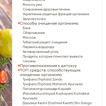
Ясность ума
Сохранение здоровья печени
Укрепление защитных функций организма
Здорова кожа
Способы очищения организма
Баня
Обертывания
Массаж
Тибетский рецепт очищения
Перекись водорода
Активированный уголь
Продукты, которые помогают вывести
токсины
Противопоказания к детоксу
ТОП средств, способствующих
очищению организма
Трифала (Triphala) Zandu
Трифала (Triphala) Maharishi Ayurveda
Патолакатурохиньяди Кашаям
(Patolakaturohinyadi Kashayam) Kottakkal
Ayurveda
Дашамул Кватх (Dashmul Kwath) Shri Ganga