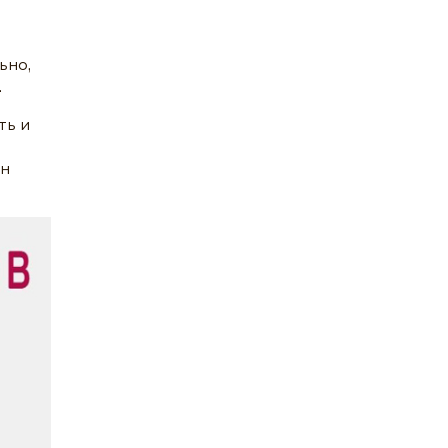
ьно,
.
ть и
ен