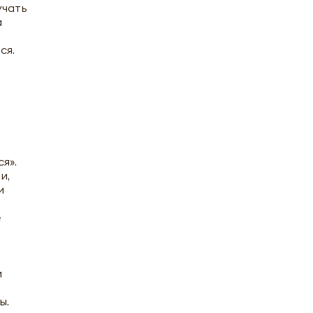
учать
а
ся.
я».
и,
и
е
и
ы.