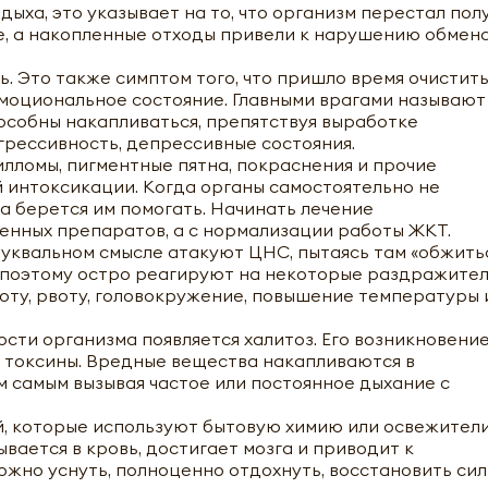
ыха, это указывает на то, что организм перестал пол
е, а накопленные отходы привели к нарушению обмен
 Это также симптом того, что пришло время очистить
моциональное состояние. Главными врагами называют
особны накапливаться, препятствуя выработке
агрессивность, депрессивные состояния.
илломы, пигментные пятна, покраснения и прочие
 интоксикации. Когда органы самостоятельно не
а берется им помогать. Начинать лечение
енных препаратов, а с нормализации работы ЖКТ.
буквальном смысле атакуют ЦНС, пытаясь там «обжитьс
, поэтому остро реагируют на некоторые раздражител
оту, рвоту, головокружение, повышение температуры 
сти организма появляется халитоз. Его возникновени
токсины. Вредные вещества накапливаются в
м самым вызывая частое или постоянное дыхание с
й, которые используют бытовую химию или освежител
вается в кровь, достигает мозга и приводит к
жно уснуть, полноценно отдохнуть, восстановить сил