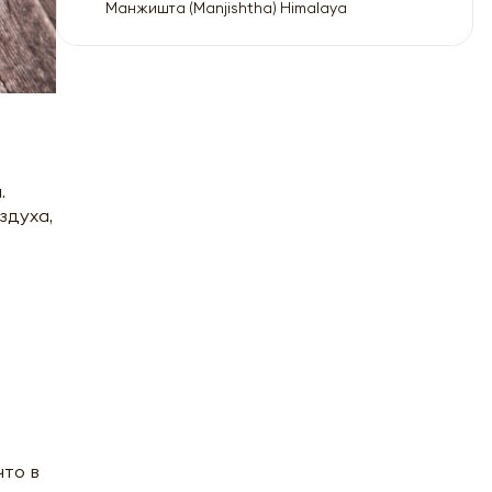
Манжишта (Manjishtha) Himalaya
.
здуха,
что в