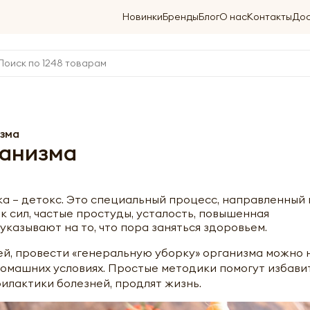
Новинки
Бренды
Блог
О нас
Контакты
Дос
зма
ганизма
а – детокс. Это специальный процесс, направленный 
 сил, частые простуды, усталость, повышенная
азывают на то, что пора заняться здоровьем.
ей, провести «генеральную уборку» организма можно 
 домашних условиях. Простые методики помогут избави
филактики болезней, продлят жизнь.