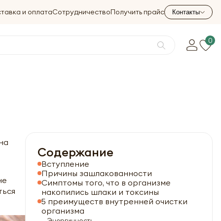
тавка и оплата
Сотрудничество
Получить прайс
Контакты
0
на
Содержание
Вступление
Причины зашлакованности
не
Симптомы того, что в организме
ться
накопились шлаки и токсины
5 преимуществ внутренней очистки
организма
Энергичность