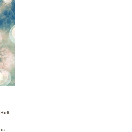
вные
 вы