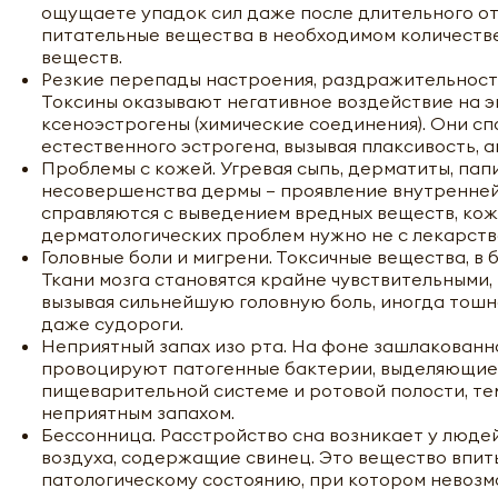
ощущаете упадок сил даже после длительного отд
питательные вещества в необходимом количеств
веществ.
Резкие перепады настроения, раздражительность.
Токсины оказывают негативное воздействие на э
ксеноэстрогены (химические соединения). Они сп
естественного эстрогена, вызывая плаксивость, 
Проблемы с кожей. Угревая сыпь, дерматиты, пап
несовершенства дермы – проявление внутренней
справляются с выведением вредных веществ, кож
дерматологических проблем нужно не с лекарств
Головные боли и мигрени. Токсичные вещества, в 
Ткани мозга становятся крайне чувствительными
вызывая сильнейшую головную боль, иногда тошн
даже судороги.
Неприятный запах изо рта. На фоне зашлакованно
провоцируют патогенные бактерии, выделяющие 
пищеварительной системе и ротовой полости, те
неприятным запахом.
Бессонница. Расстройство сна возникает у люде
воздуха, содержащие свинец. Это вещество впиты
патологическому состоянию, при котором невозмо