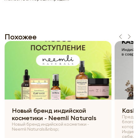
Похожее
Новый бренд индийской
Kash
косметики - Neemli Naturals
Предла
благов
Новый бренд индийской косметики -
которы
Neemli Naturals&nbsp;
Индии 
себе...