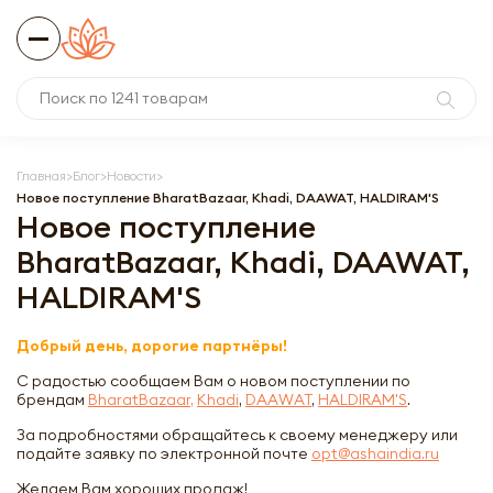
Главная
Блог
Новости
Новое поступление BharatBazaar, Khadi, DAAWAT, HALDIRAM'S
Новое поступление
BharatBazaar, Khadi, DAAWAT,
HALDIRAM'S
Добрый день, дорогие партнёры!
С радостью сообщаем Вам о новом поступлении по
брендам
BharatBazaar,
Khadi
,
DAAWAT
,
HALDIRAM'S
.
За подробностями обращайтесь к своему менеджеру или
подайте заявку по электронной почте
opt@ashaindia.ru
Желаем Вам хороших продаж!