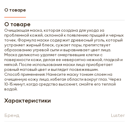
О товаре
О товаре
Очищающая маска, которая создана для ухода за
проблемной кожей, склонной к появлению прыщей и черных
точек. Формула маски содержит древесный уголь, который
устраняет жирный блеск, сужает поры, препятствует
образованию угревой сыпи и выравнивает цвет лица.
Маска деликатно удаляет омертвевшие клетки с
поверхности кожи, делая ее невероятно нежной, гладкой и
мягкой. После использования маски лицо приобретает
ровный матовый цвет и выглядит посвежевшим.
Способ применения: Нанесите маску тонким слоем на
очищенную кожу лица, избегая области вокруг глаз. Через
10-15 минут, когда средство высохнет, смойте его теплой
водой.
Характеристики
Получить оптовый
прайс-лист
Бренд
Luster