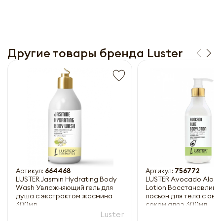
Другие товары бренда Luster
Получить прайс-лист
Обязательны к заполнению
Артикул:
664468
Артикул:
756772
LUSTER Jasmin Hydrating Body
LUSTER Avocado Aloe
Wash Увлажняющий гель для
Lotion Восстанавлив
душа с экстрактом жасмина
лосьон для тела с аво
300мл
соком алоэ 300мл
Luster