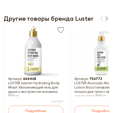
Другие товары бренда Luster
Получить прайс-лист
Обязательны к заполнению
Артикул:
664468
Артикул:
756772
LUSTER Jasmin Hydrating Body
LUSTER Avocado Aloe
Wash Увлажняющий гель для
Lotion Восстанавлив
душа с экстрактом жасмина
лосьон для тела с аво
300мл
соком алоэ 300мл
Luster
Подробнее
Подробнее