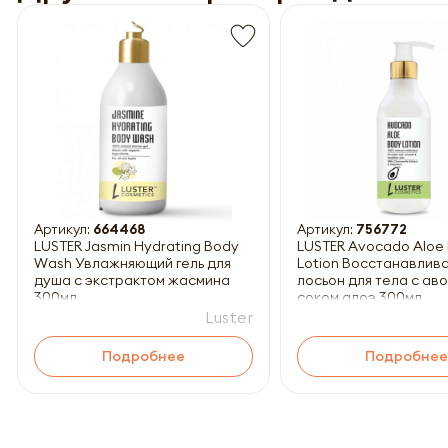
Обязатель
Артикул:
664468
Артикул:
756772
LUSTER Jasmin Hydrating Body
LUSTER Avocado Aloe
Wash Увлажняющий гель для
Lotion Восстанавли
душа с экстрактом жасмина
лосьон для тела с ав
300мл
соком алоэ 300мл
Luster
Подробнее
Подробнее