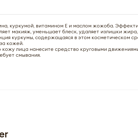
на, куркумой, витамином Е и маслом жожоба. Эффект
яет макияж, уменьшает блеск, удаляет излишки жира, 
нция кypкyмы, coдepжaщaяcя в этoм кocмeтичecкoм cp
зa кoжeй.
 кожу лица нанесите средство круговыми движениями
ебует смывания.
чить оптовый прайс-лист
er