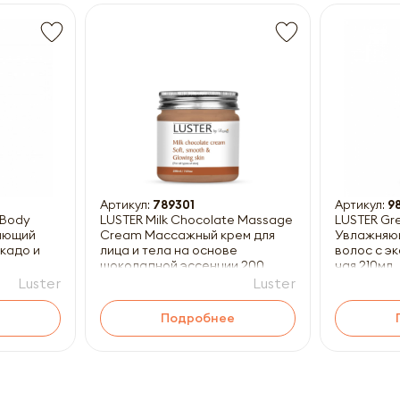
Получить прайс-лист
ны к заполнению
Артикул:
789301
Артикул:
9
 Body
LUSTER Milk Chocolate Massage
LUSTER Gr
вающий
Cream Массажный крем для
Увлажняю
окадо и
лица и тела на основе
волос с э
шоколадной эссенции 200
чая 210мл
Luster
Luster
Подробнее