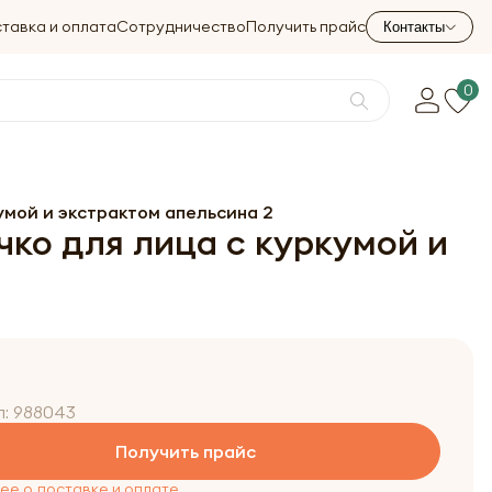
тавка и оплата
Сотрудничество
Получить прайс
Контакты
0
кумой и экстрактом апельсина 2
чко для лица с куркумой и
л:
988043
Получить прайс
е о доставке и оплате