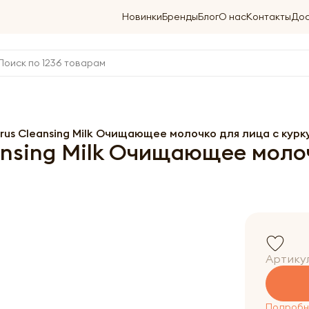
Новинки
Бренды
Блог
О нас
Контакты
Дос
trus Cleansing Milk Очищающее молочко для лица с кур
eansing Milk Очищающее моло
Артику
Подробне