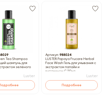
88029
Артикул:
988024
een Tea Shampoo
LUSTER Papaya Frucare Herbal
щий шампунь для
Face Wash Гель для умывания с
кстрактом зелёного
зкстрактом папайи и
витамином C 110мл
Luster
Luster
Подробнее
Подробнее