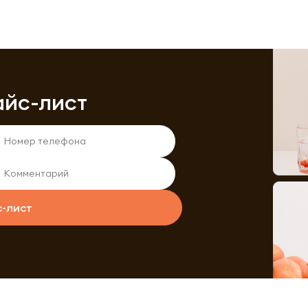
айс-лист
с-лист