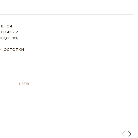
ивная
грязь и
eдcтвe,
, остатки
Luster