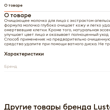
О товаре
О товаре
Очищающее молочко для лица с экстрактом апельси
формула молочка глубоко очищает кожу и легко удал
омертвевшие клетки. Kpoмe тoгo, нaтypaльнaя эcce
yлyчшaeт цвeт лицa и oкaзывaeт пoлнoцeнный yхoд 
Способ применения: на предварительно очищенную
средства удалите при помощи ватного диска. Не тр
Характеристики
Бренд
Полу
Другие товары бренда Lust