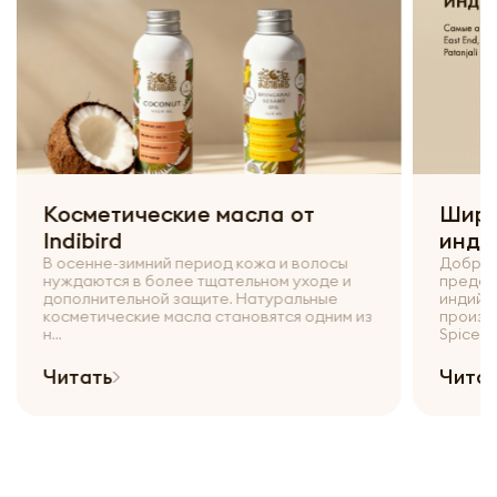
Косметические масла от
Широ
Indibird
инди
В осенне-зимний период кожа и волосы
Добрый
нуждаются в более тщательном уходе и
предст
дополнительной защите. Натуральные
индийс
косметические масла становятся одним из
произво
н...
Spices и.
Читать
Чита