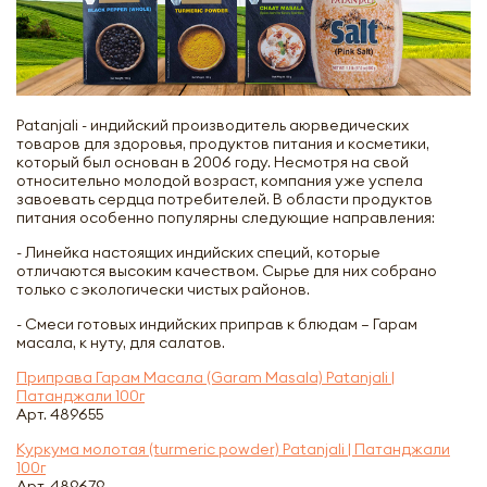
Patanjali - индийский производитель аюрведических
товаров для здоровья, продуктов питания и косметики,
который был основан в 2006 году. Несмотря на свой
относительно молодой возраст, компания уже успела
завоевать сердца потребителей. В области продуктов
питания особенно популярны следующие направления:
- Линейка настоящих индийских специй, которые
отличаются высоким качеством. Сырье для них собрано
только с экологически чистых районов.
- Смеси готовых индийских приправ к блюдам – Гарам
масала, к нуту, для салатов.
Приправа Гарам Масала (Garam Masala) Patanjali |
Патанджали 100г
Арт. 489655
Куркума молотая (turmeric powder) Patanjali | Патанджали
100г
Арт. 489679