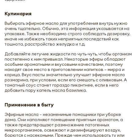
Кулинария
Выбирать эфирное масло для употребления внутрь нужно
очень тщательно. Обычно, эта информация указывается на
упаковке. Также необходимо строго соблюдать дозировку,
иначе не избежать таких неприятных последствий как
тошнота, расстройство желудка и т.д.
Добавляйте летучие жидкости по чуть-чуть, чтобы организм
постепенно к ним привыкал. Некоторые эфиры обладают
особыми ароматными и вкусовыми качествами, поэтому
находят свое место в приготовлении напитков – мирра и
корица. Вкус пасты значительно улучшит эфирное масло
розмарина, при условии, если его смешать с оливковым. А
томатный соус станет гораздо пикантнее, если в него
добавить пару капель масла базилика.
Применение в быту
Эфирные масла – незаменимые помощники при уборке
дома. Они наполняют помещение приятным ароматом, а
также предотвращают размножение патогенных
микроорганизмов, освежают и дезинфицируют воздух,
борются с насекомыми. Прежде чем использовать ту или