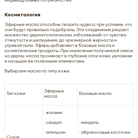
Косметология
Эфирные масла способны творить чудеса, при условии, что
они будут правильно подобраны. Эти соединения решают
множество дерматологических заболеваний: от чувства
стянутости и шелушения, до чрезмерной жирности и
угревой сыпи. Эфиры добавляют в базовые масла и
косметические продукты. При нанесении полученной смеси
на дерму, масла проникают в глубокие слои кожи, увлажняя
и насыщая ее полезными элементами.
Выбираем масла по типу кожи:
Эфирные
Тип кожи
Базовые масла
масла
· жасмин
· сандал
· миндаль
· апельсин
· абрикосовые косточки
Сухая