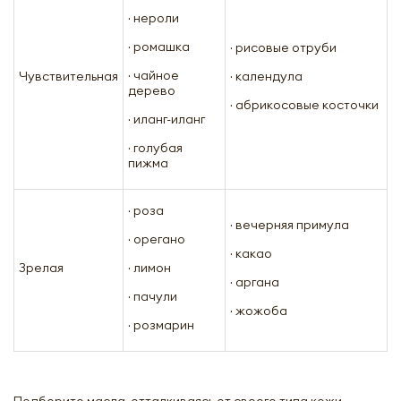
· нероли
· ромашка
· рисовые отруби
· чайное
Чувствительная
· календула
дерево
· абрикосовые косточки
· иланг-иланг
· голубая
пижма
· роза
· вечерняя примула
· орегано
· какао
Зрелая
· лимон
· аргана
· пачули
· жожоба
· розмарин
Подберите масла, отталкиваясь от своего типа кожи,