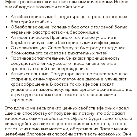
Эфиры различаются исключительными качествами. Но все
они обладают похожими свойствами:
Антибактериальные. Предотвращают рост патогенных
бактерий и грибков.
Обезболивающие. Успешно борются с головной болью,
нервными расстройствами, бессонницей.
Антисептические. Принимают активное участие в
борьбе с вирусными и бактериальными инфекциями.
Отхаркивающие. Способствуют быстрому отведению
бронхиального секрета из дыхательных путей.
Противовоспалительные. Снижают проницаемость
сосудистой стенки, ускоряют восстановительные
процессы тканей при повреждениях.
Антиоксидантные. Предотвращают преждевременное
старение, стимулируют клеточное дыхание, улучшают
кровообращение. В состав таких эфиров входят
уникальные низкомолекулярные органические вещества,
структура которых очень схожа с человеческими
гормонами.
Это далеко не весь спектр ценных свойств эфирных масел.
Еще они способствуют похудению, потому что обладают
жиросжигающими свойствами. Эффект будет заметен, если
сильнодействующие вещества применять местно, то есть
делать с их помощью массажи, обертывания. Также многие
целебные благовония способны отпугивать насекомых. Они