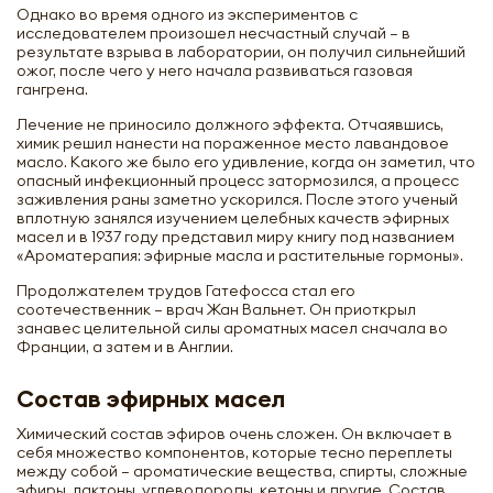
Однако во время одного из экспериментов с
исследователем произошел несчастный случай – в
результате взрыва в лаборатории, он получил сильнейший
ожог, после чего у него начала развиваться газовая
гангрена.
Лечение не приносило должного эффекта. Отчаявшись,
химик решил нанести на пораженное место лавандовое
масло. Какого же было его удивление, когда он заметил, что
опасный инфекционный процесс затормозился, а процесс
заживления раны заметно ускорился. После этого ученый
вплотную занялся изучением целебных качеств эфирных
масел и в 1937 году представил миру книгу под названием
«Ароматерапия: эфирные масла и растительные гормоны».
Продолжателем трудов Гатефосса стал его
соотечественник – врач Жан Вальнет. Он приоткрыл
занавес целительной силы ароматных масел сначала во
Франции, а затем и в Англии.
Состав эфирных масел
Химический состав эфиров очень сложен. Он включает в
себя множество компонентов, которые тесно переплеты
между собой – ароматические вещества, спирты, сложные
эфиры, лактоны, углеводороды, кетоны и другие. Состав