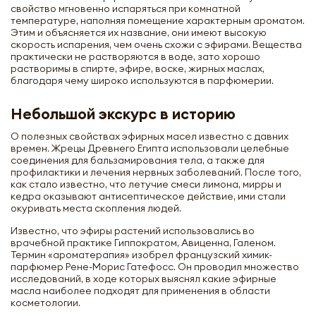
свойство мгновенно испаряться при комнатной
температуре, наполняя помещение характерным ароматом.
Этим и объясняется их название, они имеют высокую
скорость испарения, чем очень схожи с эфирами. Вещества
практически не растворяются в воде, зато хорошо
растворимы в спирте, эфире, воске, жирных маслах,
благодаря чему широко используются в парфюмерии.
Небольшой экскурс в историю
О полезных свойствах эфирных масел известно с давних
времен. Жрецы Древнего Египта использовали целебные
соединения для бальзамирования тела, а также для
профилактики и лечения нервных заболеваний. После того,
как стало известно, что летучие смеси лимона, мирры и
кедра оказывают антисептическое действие, ими стали
окуривать места скопления людей.
Известно, что эфиры растений использовались во
врачебной практике Гиппократом, Авиценна, Галеном.
Термин «ароматерапия» изобрел французский химик-
парфюмер Рене-Морис Гатефосс. Он проводил множество
исследований, в ходе которых выяснял какие эфирные
масла наиболее подходят для применения в области
косметологии.