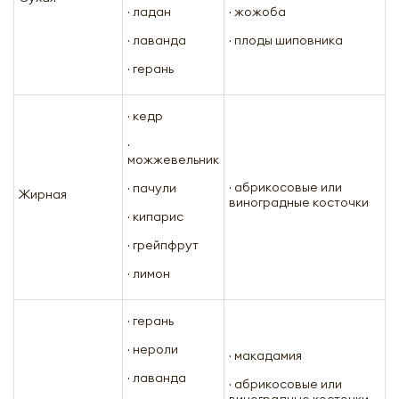
· ладан
· жожоба
· лаванда
· плоды шиповника
· герань
· кедр
·
можжевельник
· абрикосовые или
· пачули
Жирная
виноградные косточки
· кипарис
· грейпфрут
· лимон
· герань
· нероли
· макадамия
· лаванда
· абрикосовые или
виноградные косточки