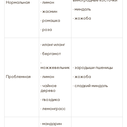
Нормальная
· лимон
· миндаль
· жасмин
· жожоба
· ромашка
· роза
· иланг-иланг
· бергамот
·
можжевельник
· зародыши пшеницы
Проблемная
· лимон
· жожоба
· чайное
· сладкий миндаль
дерево
· гвоздика
· лемонграсс
· мандарин