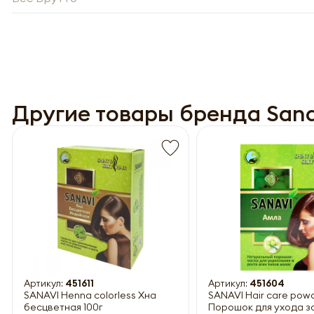
Другие товары бренда Sana
Обязатель
Артикул:
451611
Артикул:
451604
SANAVI Henna colorless Хна
SANAVI Hair care pow
бесцветная 100г
Порошок для ухода з