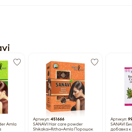
Получить прайс-лист
vi
ны к заполнению
Артикул:
451666
Артикул:
9
der Amla
SANAVI Hair care powder
SANAVI Би
а
Shikakai+Ritha+Amla Порошок
добавка к