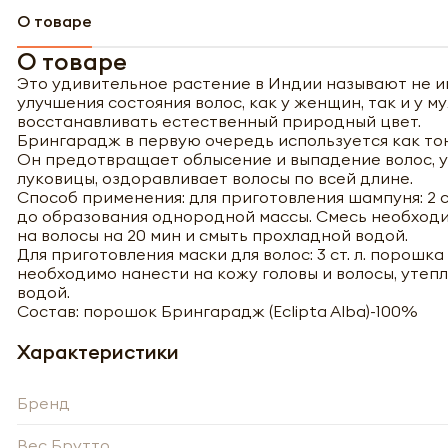
О товаре
О товаре
Это удивительное растение в Индии называют не ин
улучшения состояния волос, как у женщин, так и у м
восстанавливать естественный природный цвет.
Брингарадж в первую очередь используется как тон
Он предотвращает облысение и выпадение волос, у
луковицы, оздоравливает волосы по всей длине.
Способ применения: для приготовления шампуня: 2 ст
до образования однородной массы. Смесь необходи
на волосы на 20 мин и смыть прохладной водой.
Для приготовления маски для волос: 3 ст. л. порошк
необходимо нанести на кожу головы и волосы, утепл
водой.
Состав: порошок Брингарадж (Eclipta Alba)-100%
Характеристики
Бренд
Полу
Вес Брутто