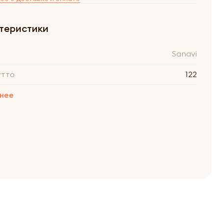
теристики
Sanavi
утто
122
нее