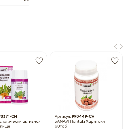
90371-CH
Артикул:
990449-CH
ологически активная
SANAVI Haritaki Харитаки
 пище
60таб