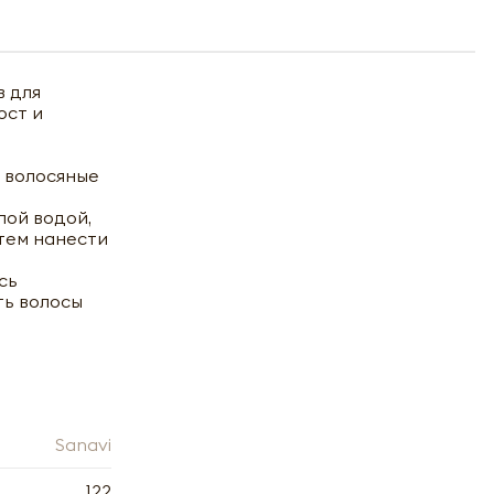
в для
ост и
 волосяные
лой водой,
тем нанести
сь
ть волосы
Sanavi
122