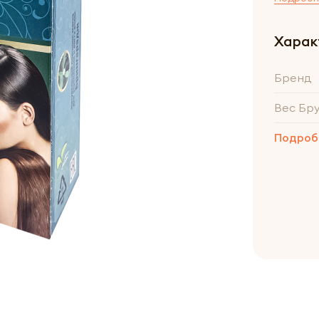
Харак
Бренд
Вес Бр
Подроб