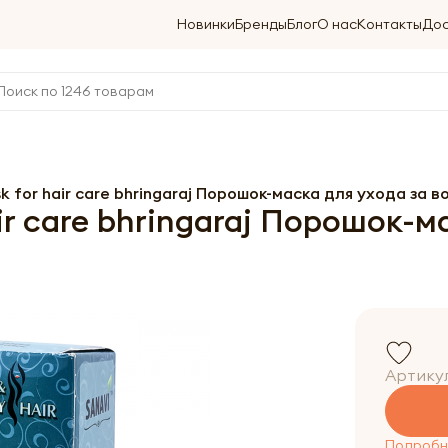
Новинки
Бренды
Блог
О нас
Контакты
Дос
 for hair care bhringaraj Порошок-маска для ухода за 
r care bhringaraj Порошок-м
Артику
Подробне