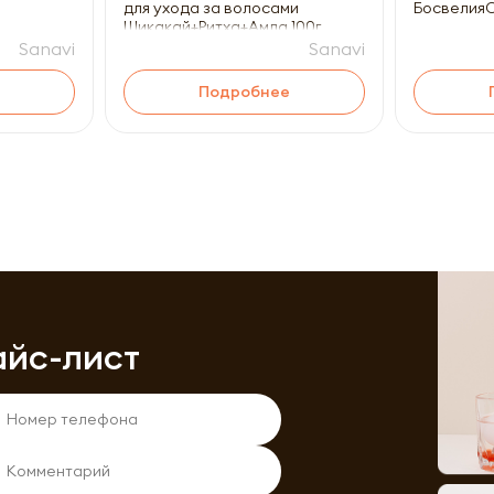
для ухода за волосами
Босвелия
Шикакай+Ритха+Амла 100г
Sanavi
Sanavi
Подробнее
айс-лист