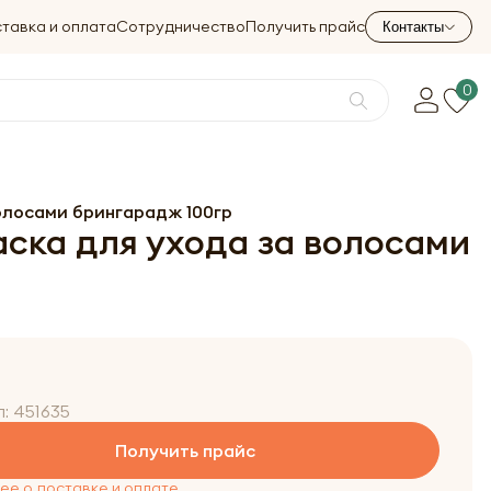
тавка и оплата
Сотрудничество
Получить прайс
Контакты
0
волосами брингарадж 100гр
аска для ухода за волосами
л:
451635
Получить прайс
е о доставке и оплате