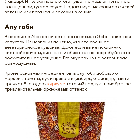
(тандыр). И только после этого тушат на медленном огне в
насыщенном, густом соусе. Подают мург макхани со свежей
зеленью или веганским соусом из кешью.
Алу гоби
В переводе Aloo означает «картофель», а Gobi – «цветная
капуста». Из названия понятно, что это овощное
вегетарианское кушанье. Даже если вы не поклонник
цветной капусты, рискните и обязательно попробуйте это
восхитительное угощение. Его вкус точно не оставит вас
равнодушным.
Кроме основных ингредиентов, в алу гоби добавляют
морковь, томаты, лук и пряности (имбирь, кориандр, тмин и
прочие). Благодаря
куркуме
, готовый продукт приобретает
привлекательный оранжевый оттенок.