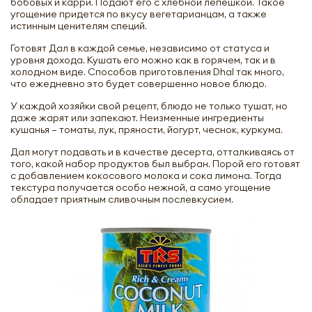
бобовых и карри. Подают его с хлебной лепешкой. Такое
угощение придется по вкусу вегетарианцам, а также
истинным ценителям специй.
Готовят Дал в каждой семье, независимо от статуса и
уровня дохода. Кушать его можно как в горячем, так и в
холодном виде. Способов приготовления Dhal так много,
что ежедневно это будет совершенно новое блюдо.
У каждой хозяйки свой рецепт, блюдо не только тушат, но
даже жарят или запекают. Неизменные ингредиенты
кушанья – томаты, лук, пряности, йогурт, чеснок, куркума.
Дал могут подавать и в качестве десерта, отталкиваясь от
того, какой набор продуктов был выбран. Порой его готовят
с добавлением кокосового молока и сока лимона. Тогда
текстура получается особо нежной, а само угощение
обладает приятным сливочным послевкусием.