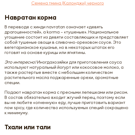
Семена тмина (Калонджи) черного
Навратан корма
В переводе с хинди navratan означает «девять
драгоценностей», а korma – «тушеные». Национальное
угощение состоит из девяти составляющих и представляет
собой тушеные овощи в сливочно-ореховом соусе. Это
вегетарианское кушанье, но в некоторых штатах его
готовят на основе курицы или ягнятины.
Это интересно!
Иногдахозяйки для приготовления соуса
используют натуральный йогурт или кокосовое молоко, а
также растертые вместе с небольшим количеством
растительного масла поджаренные орехи, ароматные
специи.
Подают навратан корма с пресными лепешками или рисом.
В состав обязательно входит жгучий перец, поэтому если
вы не любите «огненную» еду, лучше приготовить вариант
now spicy, где количество используемых специй сокращено
к минимуму.
Тхали или тали