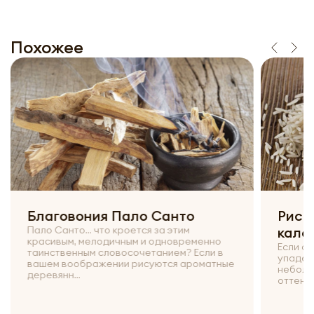
Похожее
ло Санто
Рис басмати: польза, вре
тся за этим
калорийность
м и одновременно
Если среди всех сортов риса ваш в
очетанием? Если в
упадет на продукт с продолговаты
рисуются ароматные
небольшими зернышками и желтов
оттенком, знайте – это рис басмати. 