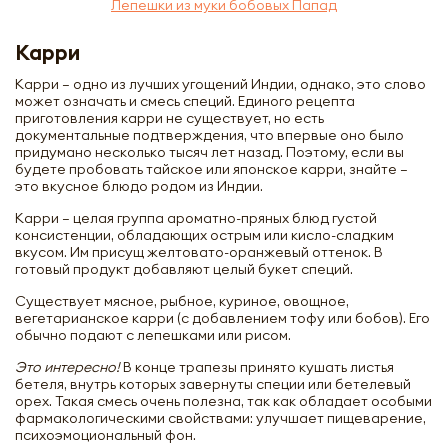
Лепешки из муки бобовых Папад
Карри
Карри – одно из лучших угощений Индии, однако, это слово
может означать и смесь специй. Единого рецепта
приготовления карри не существует, но есть
документальные подтверждения, что впервые оно было
придумано несколько тысяч лет назад. Поэтому, если вы
будете пробовать тайское или японское карри, знайте –
это вкусное блюдо родом из Индии.
Карри – целая группа ароматно-пряных блюд густой
консистенции, обладающих острым или кисло-сладким
вкусом. Им присущ желтовато-оранжевый оттенок. В
готовый продукт добавляют целый букет специй.
Существует мясное, рыбное, куриное, овощное,
вегетарианское карри (с добавлением тофу или бобов). Его
обычно подают с лепешками или рисом.
Это интересно!
В конце трапезы принято кушать листья
бетеля, внутрь которых завернуты специи или бетелевый
орех. Такая смесь очень полезна, так как обладает особыми
фармакологическими свойствами: улучшает пищеварение,
психоэмоциональный фон.