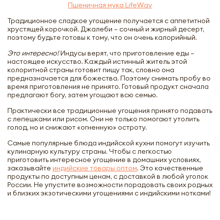
Пшеничная мука LifeWay
Традиционное сладкое угощение получается с аппетитной
хрустящей корочкой. Джалеби – сочный и жирный десерт,
поэтому будьте готовы к тому, что он очень калорийный.
Это интересно!
Индусы верят, что приготовление еды –
настоящее искусство. Каждый истинный житель этой
колоритной страны готовит пищу так, словно она
предназначается для божества. Поэтому снимать пробу во
время приготовления не принято. Готовый продукт сначала
предлагают богу, затем угощают всю семью.
Практически все традиционные угощения принято подавать
с лепешками или рисом. Они не только помогают утолить
голод, но и снижают «огненную» остроту.
Самые популярные блюда индийской кухни помогут изучить
кулинарную культуру страны. Чтобы с легкостью
приготовить интересное угощение в домашних условиях,
заказывайте
индийские товары оптом
. Это качественные
продукты по доступным ценам, с доставкой в любой уголок
России. Не упустите возможности порадовать своих родных
и близких экзотическими угощениями с индийскими нотками!