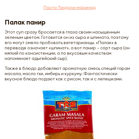
Паста Тандури маринад
Палак панир
Этот суп сразу бросается в глаза своим насыщенным
зеленым цветом. Готовится он из сыра и шпината, поэтому
его могут смело пробовать вегетарианцы. «Палак» в
переводе означает «шпинат», а вот панир – сорт сыра (он
мягкий по консистенции, а по вкусовым качествам
напоминает адыгейский сыр).
Также в блюдо добавляют ароматную смесь специй гарам
масала, масло гхи, имбирь и куркуму. Фантастически
вкусное блюдо подают как с рисом, так и с лепешками.