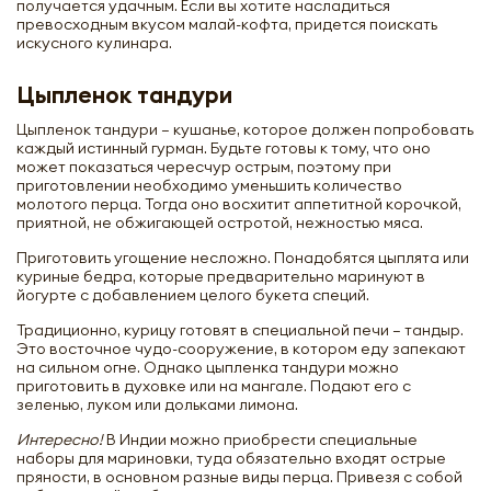
получается удачным. Если вы хотите насладиться
превосходным вкусом малай-кофта, придется поискать
искусного кулинара.
Цыпленок тандури
Цыпленок тандури – кушанье, которое должен попробовать
каждый истинный гурман. Будьте готовы к тому, что оно
может показаться чересчур острым, поэтому при
приготовлении необходимо уменьшить количество
молотого перца. Тогда оно восхитит аппетитной корочкой,
приятной, не обжигающей остротой, нежностью мяса.
Приготовить угощение несложно. Понадобятся цыплята или
куриные бедра, которые предварительно маринуют в
йогурте с добавлением целого букета специй.
Традиционно, курицу готовят в специальной печи – тандыр.
Это восточное чудо-сооружение, в котором еду запекают
на сильном огне. Однако цыпленка тандури можно
приготовить в духовке или на мангале. Подают его с
зеленью, луком или дольками лимона.
Интересно!
В Индии можно приобрести специальные
наборы для мариновки, туда обязательно входят острые
пряности, в основном разные виды перца. Привезя с собой