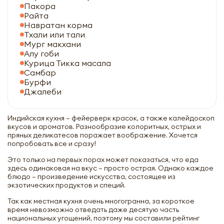
Пакора
Райта
Навратан корма
Тхали или тали
Мург макхани
Алу гоби
Курица Тикка масала
Самбар
Бурфи
Джалеби
Индийская кухня – фейерверк красок, а также калейдоскоп
вкусов и ароматов. Разнообразие колоритных, острых и
пряных деликатесов поражает воображение. Хочется
попробовать все и сразу!
Это только на первых порах может показаться, что еда
здесь одинаковая на вкус – просто острая. Однако каждое
блюдо – произведение искусства, состоящее из
экзотических продуктов и специй.
Так как местная кухня очень многогранна, за короткое
время невозможно отведать даже десятую часть
национальных угощений, поэтому мы составили рейтинг