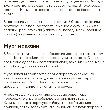
В переводе с хинди Thali – «поднос с угощениями». Выглядит
тхали соответствующе – это ассорти блюд. В некоторых
регионах Индии его подают по старинке – на банановом
листе.
В домашних условиях тали состоит из 6 блюд, в кафе или
ресторане на поднос ставят не менее 25 угощений. Это
лепешки разного вида (чапати или папад), маринованные
(пикули) и тушеные овощи, рис, соус чатни.
Мург макхани
В Европе это угощение наиболее известно под названием
indian butter chicken – индийская курица в масле. Однако
его можно сделать и вегетарианским, заменив цыпленка на
тофу (продукт из соевых бобов).
Мург макхани влюбляет в себя с первого кусочка! Его
изысканный вкус и тающую во рту нежную текстуру
невозможно забыть. Весь секрет заключается в
добавлении сливочно-томатного соуса.
Чтобы угощение восхитило вкусовые рецепторы,
необходимо строго соблюдать этапы приготовления.
Курицу сначала маринуют в йогурте с добавлением
приправ, затем запекают на сильном огне в печи-жаровне