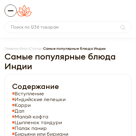
Главная
Блог
Статьи
Самые популярные блюда Индии
Самые популярные блюда
Индии
Содержание
Вступление
Индийские лепешки
Карри
Дал
Малай-кофта
Цыпленок тандури
Палак панир
Бирьяни или бириани