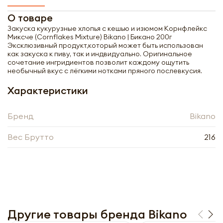
О товаре
Закуска кукурузные хлопья с кешью и изюмом Корнфлейкс
Миксче (Сornflakes Mixture) Bikano | Бикано 200г
Эксклюзивный продукт,который может быть использован
как закуска к пиву, так и индвидуально. Оригинальное
сочетание ингридиентов позволит каждому ощутить
необычный вкус с лёгкими нотками пряного послевкусия.
Характеристики
Бренд
Bikano
Вес Брутто
216
Получить оптовый
прайс-лист
Другие товары бренда Bikano