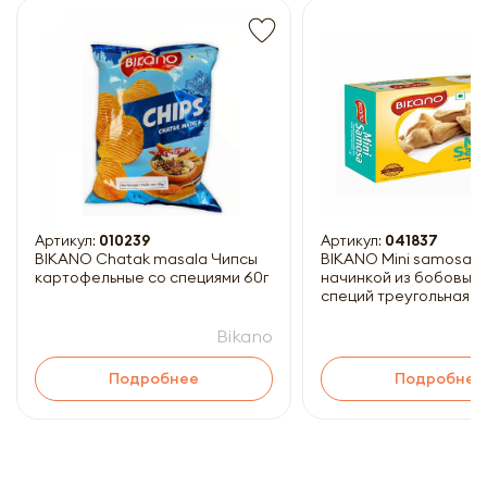
Получить прайс-лист
Обязательны к заполнению
Артикул:
010239
Артикул:
041837
BIKANO Chatak masala Чипсы
BIKANO Mini samosa З
картофельные со специями 60г
начинкой из бобовых 
специй треугольная 18
Bikano
Подробнее
Подробнее