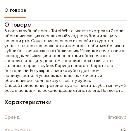
О товаре
О товаре
В состав зубной пасты Total White входят экстракты 7 трав,
обеспечивающих комплексный уход за зубами и защиту
полости рта. Сочетание ананаса и папайи аккуратно
удаляет пятна с поверхности и помогает добиться белизны
зубов без химического отбеливания. Мисвак в сочетании с
природными вяжущими компонентами обеспечивают
здоровье и защиту десен. А здоровые десны являются
залогом здоровья зубов. Корица помогает бороться с
бактериями. Регулярная чистка зубов дает вам
преимущества 8 уникальных полезных качеств и
обеспечивает комплексную защиту зубов.
Способ применения: рекомендуется чистить зубы минимум 2
раза в день или по рекомендации стоматолога. Не глотать.
Характеристики
Бренд
Himalaya
Получить оптовый
прайс-лист
Вес Брутто
80