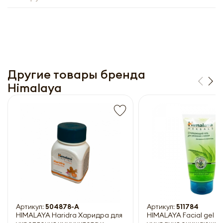
Другие товары бренда
Himalaya
Получить прайс-лист
Обязательны к заполнению
Артикул:
504878-A
Артикул:
511784
HIMALAYA Haridra Харидра для
HIMALAYA Facial gel Ге