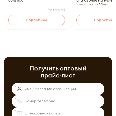
соль 500г
Благовоние Капур-Ту
(масальные) 20шт
Patanjali
Подробнее
Подробнее
Получить оптовый
прайс-лист