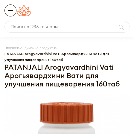
Главная
Индийские продукты
PATANJALI Arogyavardhini Vati Арогьявардхини Вати для
улучшения пищеварения 160таб
PATANJALI Arogyavardhini Vati
Арогьявардхини Вати для
улучшения пищеварения 160таб