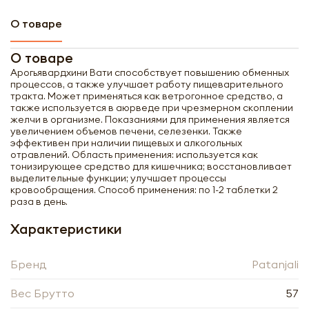
О товаре
О товаре
Арогьявардхини Вати способствует повышению обменных
процессов, а также улучшает работу пищеварительного
тракта. Может применяться как ветрогонное средство, а
также используется в аюрведе при чрезмерном скоплении
желчи в организме. Показаниями для применения является
увеличением объемов печени, селезенки. Также
эффективен при наличии пищевых и алкогольных
отравлений. Область применения: используется как
тонизирующее средство для кишечника; восстановливает
выделительные функции; улучшает процессы
кровообращения. Способ применения: по 1-2 таблетки 2
раза в день.
Характеристики
Бренд
Patanjali
Получить оптовый
прайс-лист
Вес Брутто
57