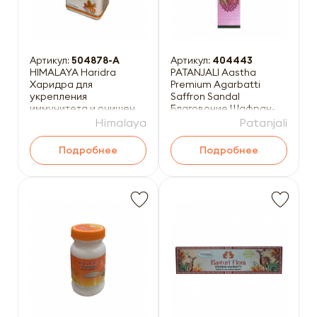
Артикул:
504878-A
Артикул:
404443
HIMALAYA Haridra
PATANJALI Aastha
Харидра для
Premium Agarbatti
укрепления
Saffron Sandal
иммунитета и очищения
Благовоние Шафран-
организма 60таб
Сандал (масальные)
Himalaya
Patanjali
20шт
Подробнее
Подробнее