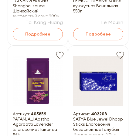
TAI KANG HUANG
LE MOULIN Helva Халва
Shanghai sauce
кунжутная Ванильная
Шанхайский
550г
вустерский соус 200мл
ст/б
Tai Kang Huang
Le Moulin
Подробнее
Подробнее
Артикул:
403859
Артикул:
402208
PATANJALI Aastha
SATYA Blue Jewel Dhoop
Agarbatti Lavender
Sticks Благовония
Благовоние Лаванда
безосновные Голубая
150г
Драгоценность 20шт