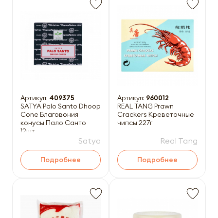
Артикул:
409375
Артикул:
960012
SATYA Palo Santo Dhoop
REAL TANG Prawn
Cone Благовония
Crackers Креветочные
конусы Пало Санто
чипсы 227г
12шт
Satya
Real Tang
Подробнее
Подробнее