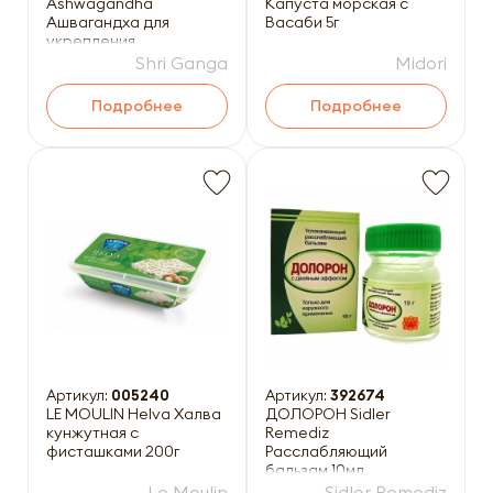
Ashwagandha
Капуста морская с
Ашвагандха для
Васаби 5г
укрепления
центральной нервной
Shri Ganga
Midori
системы 120таб
Подробнее
Подробнее
Артикул:
005240
Артикул:
392674
LE MOULIN Helva Халва
ДОЛОРОН Sidler
кунжутная с
Remediz
фисташками 200г
Расслабляющий
бальзам 10мл
Le Moulin
Sidler Remediz