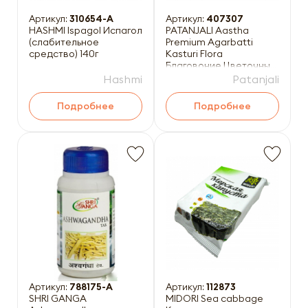
Артикул:
310654-A
Артикул:
407307
HASHMI Ispagol Испагол
PATANJALI Aastha
(слабительное
Premium Agarbatti
средство) 140г
Kasturi Flora
Благовоние Цветочный
мускус (масальные)
Hashmi
Patanjali
20шт
Подробнее
Подробнее
Артикул:
788175-А
Артикул:
112873
SHRI GANGA
MIDORI Sea cabbage