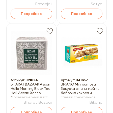
Patanjali
Satya
Подробнее
Подробнее
Артикул:
091024
Артикул:
041837
BHARAT BAZAAR Assam
BIKANO Mini samosa
Hello Morning Black Tea
Закуска с начинкой из
Чай Ассам Хелло
бобовых кокоса и
Морнинг черный лист
специй треугольная
100г
180г
Bharat Bazaar
Bikano
Подробнее
Подробнее