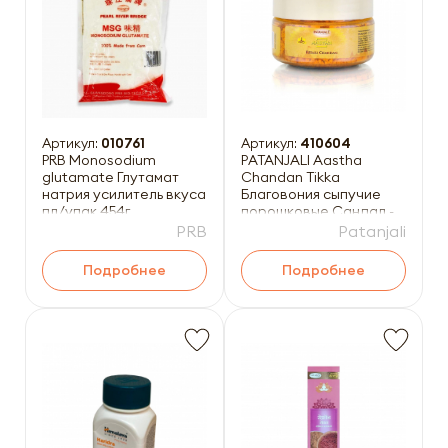
Артикул:
010761
Артикул:
410604
PRB Monosodium
PATANJALI Aastha
glutamate Глутамат
Chandan Tikka
натрия усилитель вкуса
Благовония сыпучие
пл/упак 454г
порошковые Сандал -
Тикка 25г
PRB
Patanjali
Подробнее
Подробнее