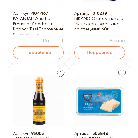
Артикул:
404467
Артикул:
010239
PATANJALI Aastha
BIKANO Chatak masala
Premium Agarbatti
Чипсы картофельные
Kapoor Tulsi Благовоние
со специями 60г
Капур-Тулси
(масальные) 20шт
Patanjali
Bikano
Подробнее
Подробнее
Артикул:
930031
Артикул:
503846