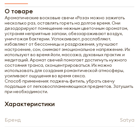
О товаре
Ароматические восковые свечи «Роза» можно зажигать
несколько раз, оставлять гореть на долгое время. Они
дезодорируют помещение нежным цветочным ароматом,
устраняя неприятные запахи, обеззараживают воздух,
уничтожая бактерии. Успокаивают, расслабляют,
избавляют от бессонницы и раздражения, улучшают
настроение, сон, снимают эмоциональное напряжение. Их
используют во время йоги, массажа, духовных практик и
медитаций. Аромат свечей помогает достигнуть нужного
состояния транса, сконцентрироваться. Их можно
использовать для создания романтической атмосферы,
усиливают ощущения во время секса.
Способ применения: поджечь фитиль, убрать свечу
подальше от легковоспламеняющихся предметов. Затушить
при необходимости.
Характеристики
Получить оптовый
Бренд
Satya
прайс-лист