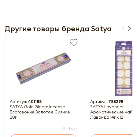
Другие товары бренда Satya
Получить прайс-лист
Обязательны к заполнению
Артикул:
401188
Артикул:
788298
SATYA Gold Gleam Incense
SATYA Lavender
Благовоние Золотое Сияние
Ароматические чайны
20г
Лаванда 14г x 12
Satya